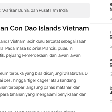
R
M
 Warisan Dunia, dan Pusat Film India
han Con Dao Islands Vietnam
F
D
lands Vietnam lebih dulu tercatat sebagai salah
a. Pada masa kolonial Prancis, pulau ini
tik, pejuang kemerdekaan, dan lawan lawan
W
D
eum terbuka yang bisa dikunjungi wisatawan. Di
i besi, hingga “tiger cages” atau kandang
anan terpapar langsung panas matahari dan
I
d
h para tahanan yang mengalami penyiksaan dan