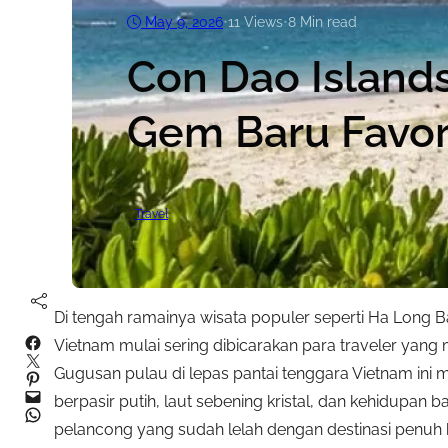
May 9, 2026
•
11
Views
•
8 Min read
Con Dao Island
Gem Baru Favori
Travel
Di tengah ramainya wisata populer seperti Ha Long
Facebook
Vietnam mulai sering dibicarakan para traveler yang 
Twitter
Gugusan pulau di lepas pantai tenggara Vietnam ini 
Pinterest
Mail
berpasir putih, laut sebening kristal, dan kehidupan 
WhatsApp
pelancong yang sudah lelah dengan destinasi penuh 