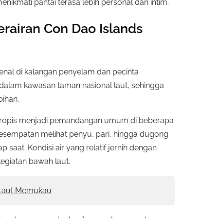
ikmati pantai terasa lebih personal dan intim.
rairan Con Dao Islands
kenal di kalangan penyelam dan pecinta
uk dalam kawasan taman nasional laut, sehingga
bihan.
 tropis menjadi pemandangan umum di beberapa
esempatan melihat penyu, pari, hingga dugong
 saat. Kondisi air yang relatif jernih dengan
kegiatan bawah laut.
 Laut Memukau