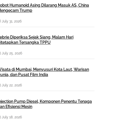
obot Humanoid Asing Dilarang Masuk AS, China
engecam Trump
July 31, 2026
ebrie Diperiksa Sejak Siang, Malam Hari
itetapkan Tersangka TPPU
July 25, 2026
isata di Mumbai, Menyusuri Kota Laut, Warisan
unia, dan Pusat Film India
July 22, 2026
njection Pump Diesel, Komponen Penentu Tenaga
an Efisiensi Mesin
July 18, 2026