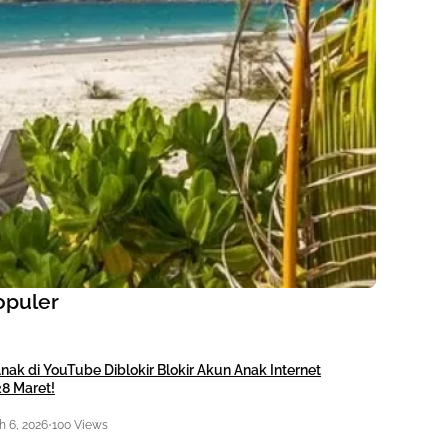
opuler
nak di YouTube Diblokir Blokir Akun Anak Internet
28 Maret!
 6, 2026
•
100 Views