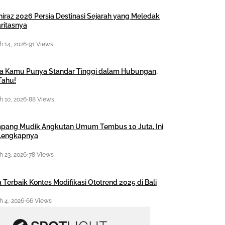
hiraz 2026 Persia Destinasi Sejarah yang Meledak
ritasnya
 14, 2026
•
91 Views
a Kamu Punya Standar Tinggi dalam Hubungan,
Tahu!
 10, 2026
•
88 Views
pang Mudik Angkutan Umum Tembus 10 Juta, Ini
 Lengkapnya
 23, 2026
•
78 Views
 Terbaik Kontes Modifikasi Ototrend 2025 di Bali
 4, 2026
•
66 Views