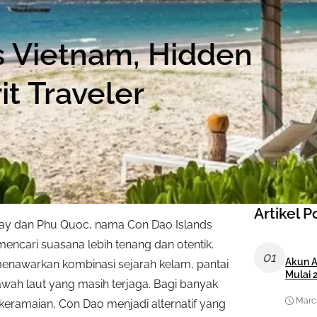
s Vietnam, Hidden
t Traveler
Artikel P
 Bay dan Phu Quoc, nama Con Dao Islands
mencari suasana lebih tenang dan otentik.
01
Akun A
menawarkan kombinasi sejarah kelam, pantai
Mulai 
bawah laut yang masih terjaga. Bagi banyak
March
keramaian, Con Dao menjadi alternatif yang