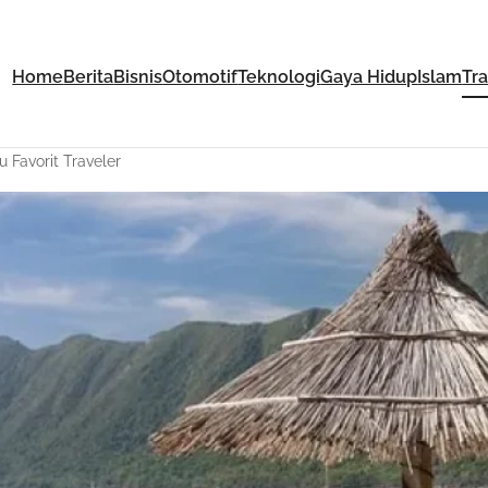
Home
Berita
Bisnis
Otomotif
Teknologi
Gaya Hidup
Islam
Tr
 Favorit Traveler