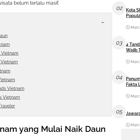
isata belum terlalu masif.
02
Kota S
Popula
-
March
Daun
03
etnam
4 Tand
Wajib 
s Vietnam
s Vietnam
March
etnam
04
Penum
Vietnam
Fakta
ands Vietnam
March
s Vietnam
raveler
05
Jawara
March
tnam yang Mulai Naik Daun