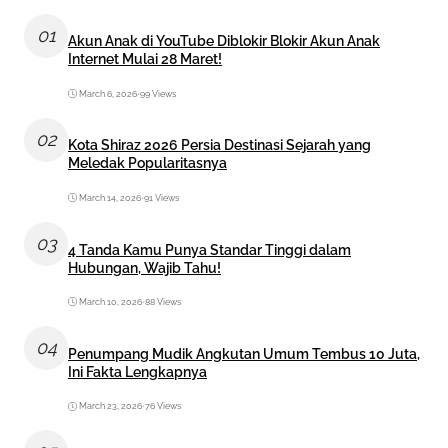
01
Akun Anak di YouTube Diblokir Blokir Akun Anak
Internet Mulai 28 Maret!
March 6, 2026
•
99 Views
02
Kota Shiraz 2026 Persia Destinasi Sejarah yang
Meledak Popularitasnya
March 14, 2026
•
91 Views
03
4 Tanda Kamu Punya Standar Tinggi dalam
Hubungan, Wajib Tahu!
March 10, 2026
•
88 Views
04
Penumpang Mudik Angkutan Umum Tembus 10 Juta,
Ini Fakta Lengkapnya
March 23, 2026
•
76 Views