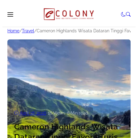
Home
/
Travel
/
Cameron Highlands Wisata Dataran Tinggi Favorit 
April 18, 2026
•
16
Views
•
6 Min read
Cameron Highlands Wisata
Dataran Tinggi Favorit Turis