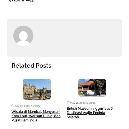
Related Posts
May 16, 2026
•
6 Views
Ma
July 22, 2026
•
5 Views
British Museum Inggris 2026
Pul
Wisata di Mumbai, Menyusuri
Destinasi Wajib Pecinta
Sej
Kota Laut, Warisan Dunia, dan
Sejarah
Pusat Film India