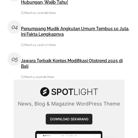
Hubungan, Wajib Tahu!
March 10, 2026
•
88 Views
04
Penumpang Mudik Angkutan Umum Tembus 10 Juta,
Ini Fakta Lengkapnya
March 23, 2026
•
77 Views
05
Jawara Terbaik Kontes Modifikasi Ototrend 2025 di
Bali
March 4, 2026
•
66 Views