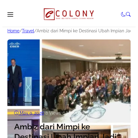
Home
/
Travel
/
Ambiz dari Mimpi ke Destinasi Ubah Impian Jadi N
May 9, 2026
•
8
Views
•
6 Min read
Ambiz dari Mimpi ke
Destinasi Ubah Impian Jadi