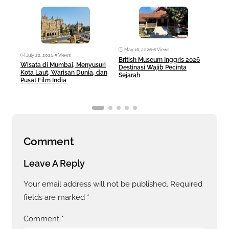
May 16, 2026
•
6 Views
Ma
July 22, 2026
•
5 Views
British Museum Inggris 2026
Pul
Wisata di Mumbai, Menyusuri
Destinasi Wajib Pecinta
Sej
Kota Laut, Warisan Dunia, dan
Sejarah
Pusat Film India
Comment
Leave A Reply
Your email address will not be published.
Required
fields are marked
*
Comment
*