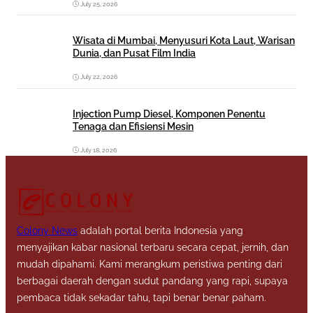
July 25, 2026
Wisata di Mumbai, Menyusuri Kota Laut, Warisan
Dunia, dan Pusat Film India
July 22, 2026
Injection Pump Diesel, Komponen Penentu
Tenaga dan Efisiensi Mesin
July 18, 2026
Colony News
adalah portal berita Indonesia yang
menyajikan kabar nasional terbaru secara cepat, jernih, dan
mudah dipahami. Kami merangkum peristiwa penting dari
berbagai daerah dengan sudut pandang yang rapi, supaya
pembaca tidak sekadar tahu, tapi benar benar paham.