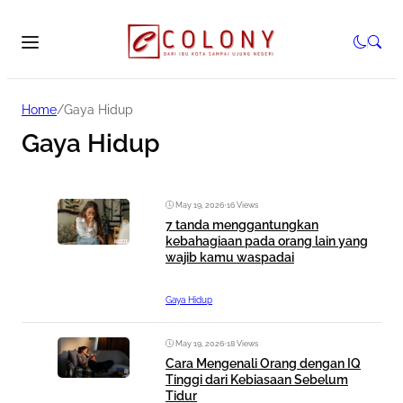
Home
/
Gaya Hidup
Gaya Hidup
May 19, 2026
•
16 Views
7 tanda menggantungkan
kebahagiaan pada orang lain yang
wajib kamu waspadai
Gaya Hidup
May 19, 2026
•
18 Views
Cara Mengenali Orang dengan IQ
Tinggi dari Kebiasaan Sebelum
Tidur