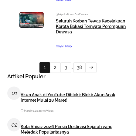
April 28, 2026
•
16 Views
Seluruh Korban Tewas Kecelakaan
Kereta Bekasi Ternyata Perempuan
Dewasa
Gaya Hidup
1
2
3
…
38
Artikel Populer
01
Akun Anak di YouTube Diblokir Blokir Akun Anak
Internet Mulai 28 Maret!
March 6, 2026
•
99 Views
02
Kota Shiraz 2026 Persia Destinasi Sejarah yang
Meledak Popularitasnya