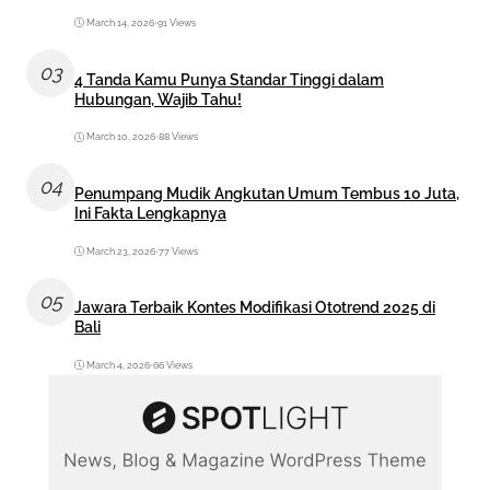
March 14, 2026
•
91 Views
03
4 Tanda Kamu Punya Standar Tinggi dalam
Hubungan, Wajib Tahu!
March 10, 2026
•
88 Views
04
Penumpang Mudik Angkutan Umum Tembus 10 Juta,
Ini Fakta Lengkapnya
March 23, 2026
•
77 Views
05
Jawara Terbaik Kontes Modifikasi Ototrend 2025 di
Bali
March 4, 2026
•
66 Views