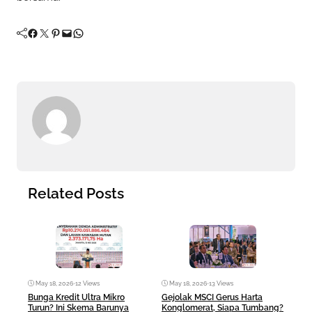
Facebook
Twitter
Pinterest
Mail
WhatsApp
Related Posts
May 18, 2026
•
12 Views
May 18, 2026
•
13 Views
Ma
Bunga Kredit Ultra Mikro
Gejolak MSCI Gerus Harta
AI 
Turun? Ini Skema Barunya
Konglomerat, Siapa Tumbang?
Ban