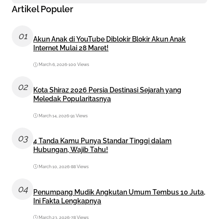
Artikel Populer
01
Akun Anak di YouTube Diblokir Blokir Akun Anak
Internet Mulai 28 Maret!
March 6, 2026
•
100 Views
02
Kota Shiraz 2026 Persia Destinasi Sejarah yang
Meledak Popularitasnya
March 14, 2026
•
91 Views
03
4 Tanda Kamu Punya Standar Tinggi dalam
Hubungan, Wajib Tahu!
March 10, 2026
•
88 Views
04
Penumpang Mudik Angkutan Umum Tembus 10 Juta,
Ini Fakta Lengkapnya
March 23, 2026
•
78 Views