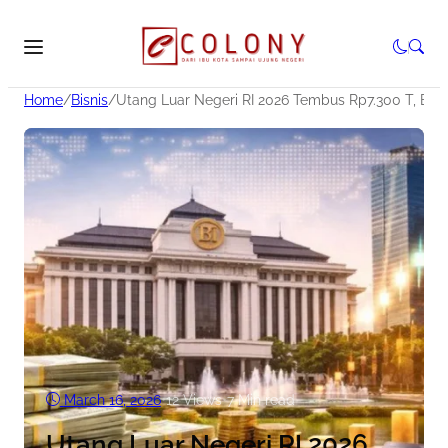
Home
/
Bisnis
/
Utang Luar Negeri RI 2026 Tembus Rp7.300 T, Bah
March 16, 2026
•
12
Views
•
7 Min read
Utang Luar Negeri RI 2026