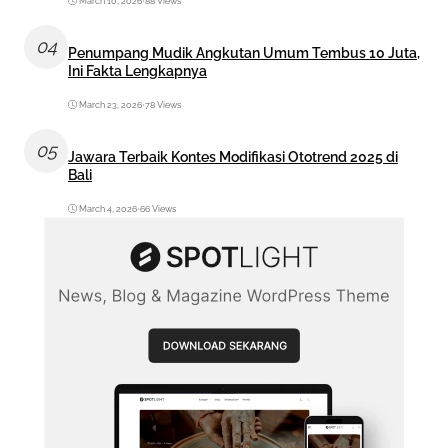
March 10, 2026
•
88 Views
04
Penumpang Mudik Angkutan Umum Tembus 10 Juta,
Ini Fakta Lengkapnya
March 23, 2026
•
78 Views
05
Jawara Terbaik Kontes Modifikasi Ototrend 2025 di
Bali
March 4, 2026
•
66 Views