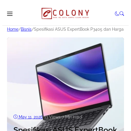
Home
/
Bisnis
/
Spesifikasi ASUS ExpertBook P3405 dan Harga Te
May 11, 2026
•
13
Views
•
7 Min read
Spesifikasi ASUS ExpertBook