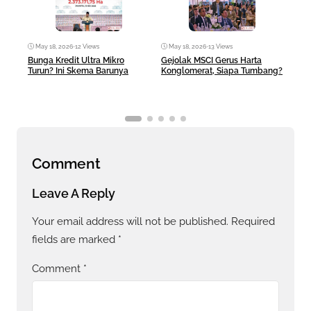
May 18, 2026
•
12 Views
May 18, 2026
•
13 Views
Ma
Bunga Kredit Ultra Mikro
Gejolak MSCI Gerus Harta
AI 
Turun? Ini Skema Barunya
Konglomerat, Siapa Tumbang?
Ban
Comment
Leave A Reply
Your email address will not be published.
Required
fields are marked
*
Comment
*