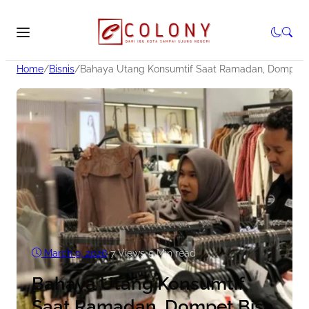
Home
/
Bisnis
/
Bahaya Utang Konsumtif Saat Ramadan, Dompet B
March 9, 2026
•
7
Views
•
5 Min read
Bahaya Utang Konsumtif
Saat Ramadan, Dompet Bisa