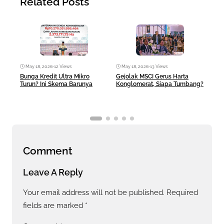
Related Posts
May 18, 2026
•
12 Views
May 18, 2026
•
13 Views
Ma
Bunga Kredit Ultra Mikro
Gejolak MSCI Gerus Harta
AI 
Turun? Ini Skema Barunya
Konglomerat, Siapa Tumbang?
Ban
Comment
Leave A Reply
Your email address will not be published.
Required
fields are marked
*