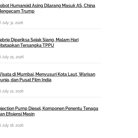
obot Humanoid Asing Dilarang Masuk AS, China
engecam Trump
July 31, 2026
ebrie Diperiksa Sejak Siang, Malam Hari
itetapkan Tersangka TPPU
July 25, 2026
isata di Mumbai, Menyusuri Kota Laut, Warisan
unia, dan Pusat Film India
July 22, 2026
njection Pump Diesel, Komponen Penentu Tenaga
an Efisiensi Mesin
July 18, 2026