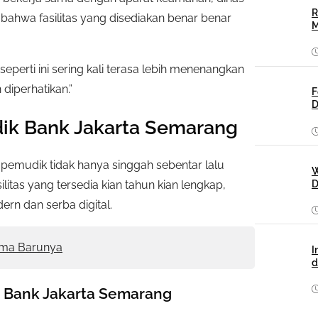
R
 bahwa fasilitas yang disediakan benar benar
M
eperti ini sering kali terasa lebih menenangkan
 diperhatikan.”
F
D
dik Bank Jakarta Semarang
pemudik tidak hanya singgah sebentar lalu
W
D
litas yang tersedia kian tahun kian lengkap,
n dan serba digital.
kema Barunya
I
d
k Bank Jakarta Semarang