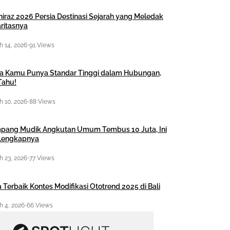
hiraz 2026 Persia Destinasi Sejarah yang Meledak
ritasnya
 14, 2026
•
91 Views
a Kamu Punya Standar Tinggi dalam Hubungan,
Tahu!
 10, 2026
•
88 Views
pang Mudik Angkutan Umum Tembus 10 Juta, Ini
 Lengkapnya
 23, 2026
•
77 Views
 Terbaik Kontes Modifikasi Ototrend 2025 di Bali
 4, 2026
•
66 Views