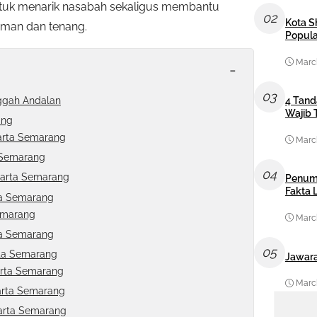
tuk menarik nasabah sekaligus membantu
02
Kota S
aman dan tenang.
Popula
March
-
03
ggah Andalan
4 Tand
Wajib 
ang
karta Semarang
March
 Semarang
04
akarta Semarang
Penum
Fakta
ta Semarang
emarang
March
ta Semarang
05
rta Semarang
Jawara
arta Semarang
March
arta Semarang
arta Semarang