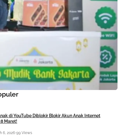
opuler
nak di YouTube Diblokir Blokir Akun Anak Internet
28 Maret!
 6, 2026
•
99 Views