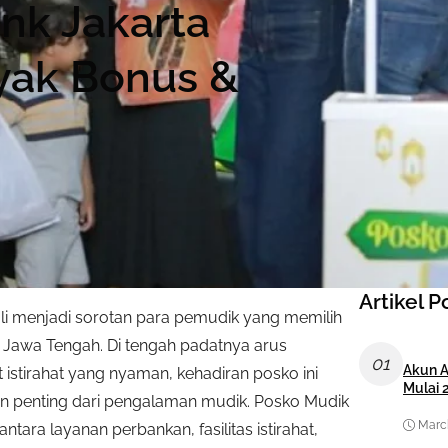
nk Jakarta
yak Bonus &
Artikel P
li menjadi sorotan para pemudik yang memilih
ju Jawa Tengah. Di tengah padatnya arus
01
Akun A
stirahat yang nyaman, kehadiran posko ini
Mulai 
ian penting dari pengalaman mudik. Posko Mudik
March
ra layanan perbankan, fasilitas istirahat,