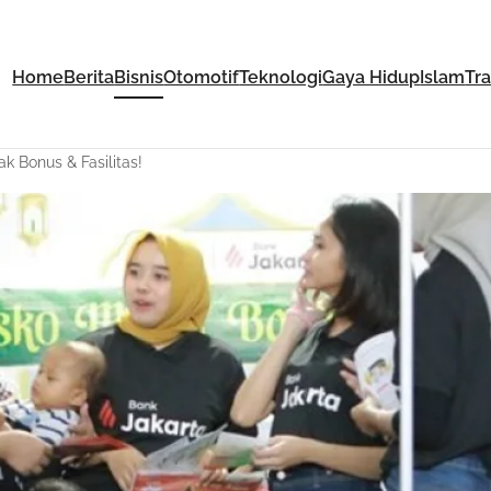
Home
Berita
Bisnis
Otomotif
Teknologi
Gaya Hidup
Islam
Tr
 Bonus & Fasilitas!