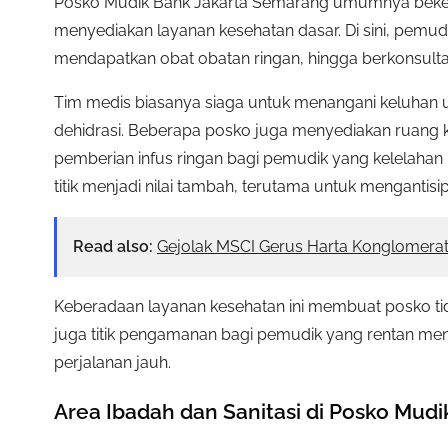
Posko Mudik Bank Jakarta Semarang umumnya beker
menyediakan layanan kesehatan dasar. Di sini, pemud
mendapatkan obat obatan ringan, hingga berkonsulta
Tim medis biasanya siaga untuk menangani keluhan u
dehidrasi. Beberapa posko juga menyediakan ruang k
pemberian infus ringan bagi pemudik yang kelelahan 
titik menjadi nilai tambah, terutama untuk mengantisip
Read also:
Gejolak MSCI Gerus Harta Konglomera
Keberadaan layanan kesehatan ini membuat posko tid
juga titik pengamanan bagi pemudik yang rentan men
perjalanan jauh.
Area Ibadah dan Sanitasi di Posko Mud