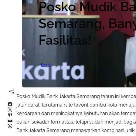
Posko Mudik Ba
Semarang, Ban
Fasilitas!
Bisnis
Posko Mudik Bank Jakarta Semarang tahun ini kemba
Facebook
jalur darat, terutama rute favorit dari ibu kota menu
Twitter
kendaraan dan meningkatnya kebutuhan akan tempat i
Pinterest
Mail
bukan sekadar formalitas, tetapi sudah menjadi bag
WhatsApp
Bank Jakarta Semarang menawarkan kombinasi unik anta