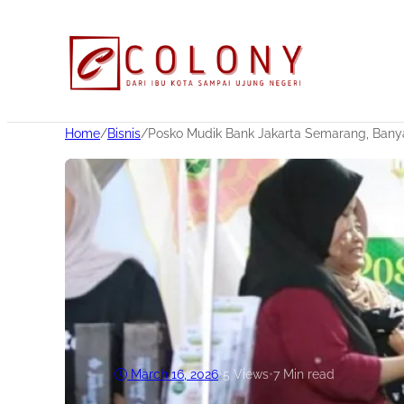
Home
/
Bisnis
/
Posko Mudik Bank Jakarta Semarang, Banyak
March 16, 2026
•
5
Views
•
7 Min read