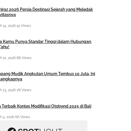
hiraz 2026 Persia Destinasi Sejarah yang Meledak
ritasnya
 14, 2026
•
91 Views
a Kamu Punya Standar Tinggi dalam Hubungan,
Tahu!
 10, 2026
•
88 Views
pang Mudik Angkutan Umum Tembus 10 Juta, Ini
 Lengkapnya
 23, 2026
•
78 Views
 Terbaik Kontes Modifikasi Ototrend 2025 di Bali
 4, 2026
•
66 Views