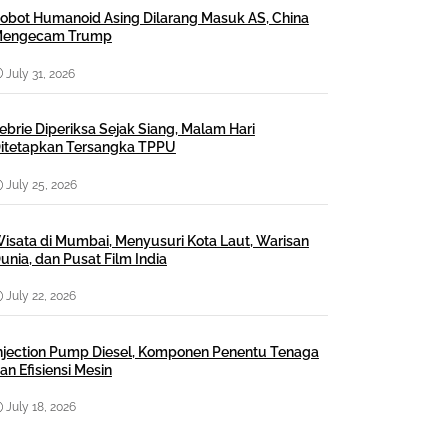
obot Humanoid Asing Dilarang Masuk AS, China
engecam Trump
July 31, 2026
ebrie Diperiksa Sejak Siang, Malam Hari
itetapkan Tersangka TPPU
July 25, 2026
isata di Mumbai, Menyusuri Kota Laut, Warisan
unia, dan Pusat Film India
July 22, 2026
njection Pump Diesel, Komponen Penentu Tenaga
an Efisiensi Mesin
July 18, 2026