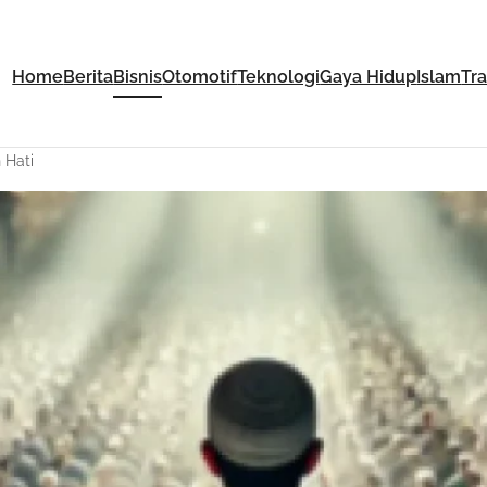
Home
Berita
Bisnis
Otomotif
Teknologi
Gaya Hidup
Islam
Tr
 Hati