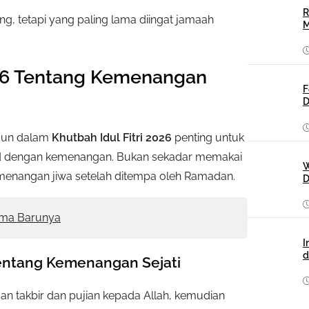
R
ang, tetapi yang paling lama diingat jamaah
M
2026 Tentang Kemenangan
F
D
amun dalam
Khutbah Idul Fitri 2026
penting untuk
 dengan kemenangan. Bukan sekadar memakai
W
menangan jiwa setelah ditempa oleh Ramadan.
D
kema Barunya
I
d
 Tentang Kemenangan Sejati
an takbir dan pujian kepada Allah, kemudian