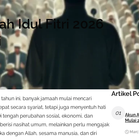
h Idul Fitri 2026
i
Artikel P
a tahun ini, banyak jamaah mulai mencari
at secara syariat, tetapi juga menyentuh hati
01
Akun A
i tengah perubahan sosial, ekonomi, dan
Mulai 
ya berisi nasihat umum, melainkan perlu mengajak
March
 dengan Allah, sesama manusia, dan diri