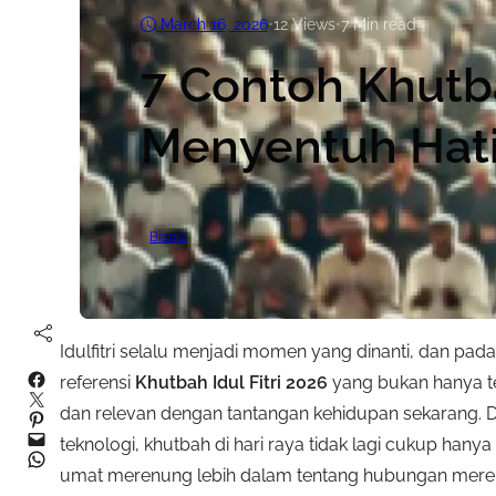
March 16, 2026
•
12
Views
•
7 Min read
7 Contoh Khutba
Menyentuh Hat
Bisnis
Idulfitri selalu menjadi momen yang dinanti, dan pad
Facebook
referensi
Khutbah Idul Fitri 2026
yang bukan hanya tep
Twitter
dan relevan dengan tantangan kehidupan sekarang. D
Pinterest
Mail
teknologi, khutbah di hari raya tidak lagi cukup han
WhatsApp
umat merenung lebih dalam tentang hubungan mereka