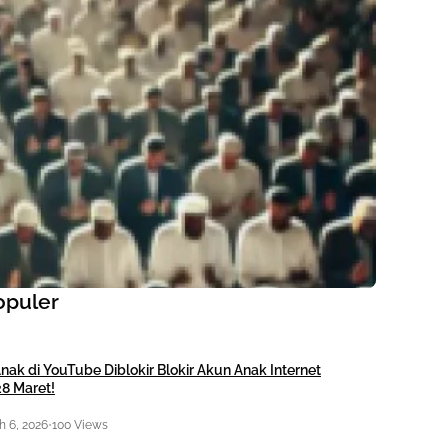
opuler
nak di YouTube Diblokir Blokir Akun Anak Internet
28 Maret!
 6, 2026
•
100 Views