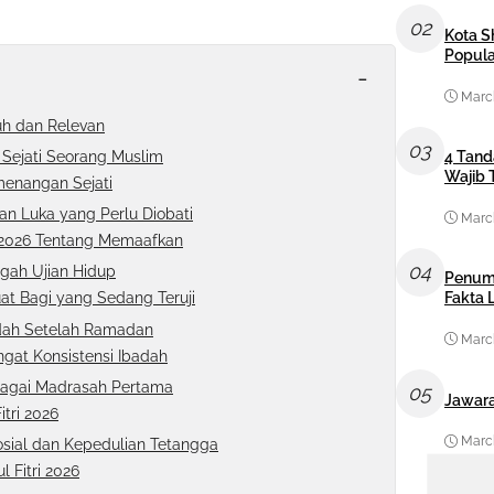
02
Kota S
Popula
-
March
uh dan Relevan
03
 Sejati Seorang Muslim
4 Tand
Wajib 
emenangan Sejati
dan Luka yang Perlu Diobati
March
i 2026 Tentang Memaafkan
04
ngah Ujian Hidup
Penum
Fakta
at Bagi yang Sedang Teruji
adah Setelah Ramadan
March
ngat Konsistensi Ibadah
ebagai Madrasah Pertama
05
Jawara
tri 2026
March
Sosial dan Kepedulian Tetangga
 Fitri 2026