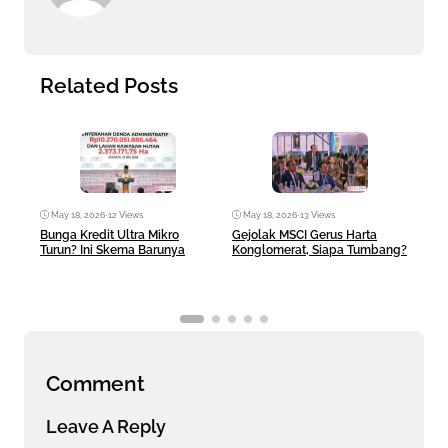
Related Posts
May 18, 2026
•
12 Views
May 18, 2026
•
13 Views
Ma
Bunga Kredit Ultra Mikro
Gejolak MSCI Gerus Harta
AI 
Turun? Ini Skema Barunya
Konglomerat, Siapa Tumbang?
Ban
Comment
Leave A Reply