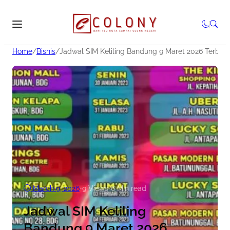
Home
/
Bisnis
/
Jadwal SIM Keliling Bandung 9 Maret 2026 Terbar
March 9, 2026
•
9
Views
•
6 Min read
Jadwal SIM Keliling
Bandung 9 Maret 2026