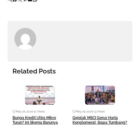
Related Posts
May 18, 2026
•
12 Views
May 18, 2026
•
13 Views
Ma
Bunga Kredit Ultra Mikro
Gejolak MSCI Gerus Harta
AI 
Turun? Ini Skema Barunya
Konglomerat, Siapa Tumbang?
Ban