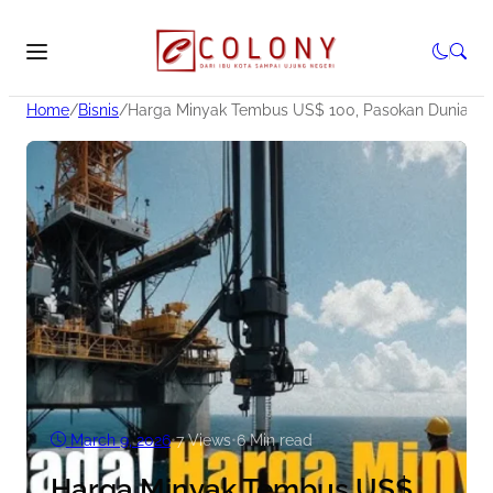
Home
/
Bisnis
/
Harga Minyak Tembus US$ 100, Pasokan Dunia Kri
March 9, 2026
•
7
Views
•
6 Min read
Harga Minyak Tembus US$