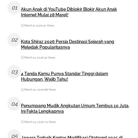
01
Akun Anak di YouTube Diblokir Blokir Akun Anak
Internet Mulai 28 Maret!
March 6, 2026
•
97 Views
02
Kota Shiraz 2026 Persia Destinasi Sejarah yang
Meledak Popularitasnya
March 14, 2026
•
91 Views
03
4 Tanda Kamu Punya Standar Tinggi dalam
Hubungan, Wajib Tahu!
March 10, 2026
•
88 Views
04
Penumpang Mudik Angkutan Umum Tembus 10 Juta,
Ini Fakta Lengkapnya
March 23, 2026
•
74 Views
05
Jawara Terbaik Kontes Modifikasi Ototrend 2025 di