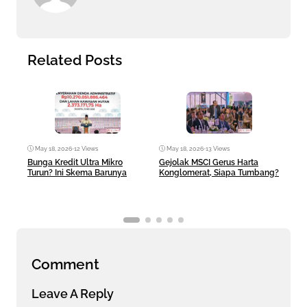
Related Posts
May 18, 2026
•
12 Views
May 18, 2026
•
13 Views
Ma
Bunga Kredit Ultra Mikro
Gejolak MSCI Gerus Harta
AI 
Turun? Ini Skema Barunya
Konglomerat, Siapa Tumbang?
Ban
Comment
Leave A Reply