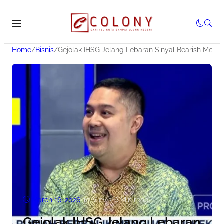
Home
/
Bisnis
/
Gejolak IHSG Jelang Lebaran Sinyal Bearish Meng
March 16, 2026
•
10
Views
•
6 Min read
Gejolak IHSG Jelang Lebaran