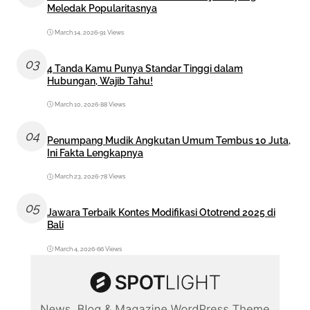
Meledak Popularitasnya
March 14, 2026
•
91 Views
03
4 Tanda Kamu Punya Standar Tinggi dalam
Hubungan, Wajib Tahu!
March 10, 2026
•
88 Views
04
Penumpang Mudik Angkutan Umum Tembus 10 Juta,
Ini Fakta Lengkapnya
March 23, 2026
•
78 Views
05
Jawara Terbaik Kontes Modifikasi Ototrend 2025 di
Bali
March 4, 2026
•
66 Views