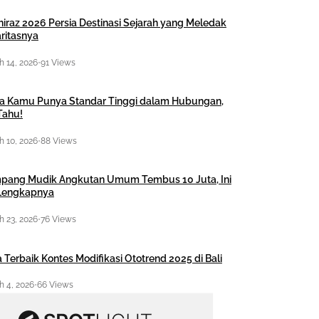
hiraz 2026 Persia Destinasi Sejarah yang Meledak
ritasnya
 14, 2026
•
91 Views
a Kamu Punya Standar Tinggi dalam Hubungan,
Tahu!
 10, 2026
•
88 Views
pang Mudik Angkutan Umum Tembus 10 Juta, Ini
 Lengkapnya
 23, 2026
•
76 Views
 Terbaik Kontes Modifikasi Ototrend 2025 di Bali
 4, 2026
•
66 Views