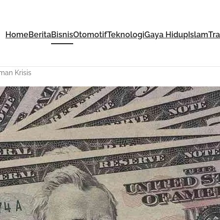
Home
Berita
Bisnis
Otomotif
Teknologi
Gaya Hidup
Islam
Tr
man Krisis