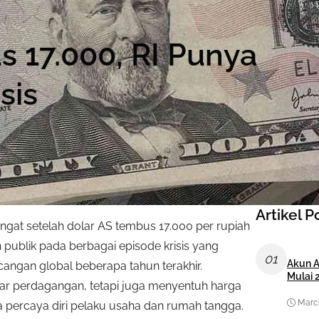
 17.000, RI Punya
sis
Artikel P
angat setelah dolar AS tembus 17.000 per rupiah
 publik pada berbagai episode krisis yang
01
Akun A
cangan global beberapa tahun terakhir.
Mulai 
yar perdagangan, tetapi juga menyentuh harga
March
sa percaya diri pelaku usaha dan rumah tangga.