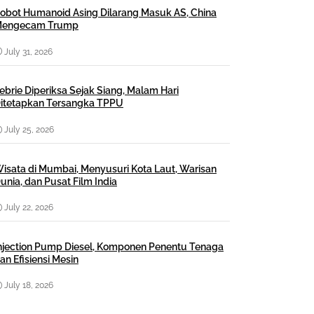
obot Humanoid Asing Dilarang Masuk AS, China
engecam Trump
July 31, 2026
ebrie Diperiksa Sejak Siang, Malam Hari
itetapkan Tersangka TPPU
July 25, 2026
isata di Mumbai, Menyusuri Kota Laut, Warisan
unia, dan Pusat Film India
July 22, 2026
njection Pump Diesel, Komponen Penentu Tenaga
an Efisiensi Mesin
July 18, 2026