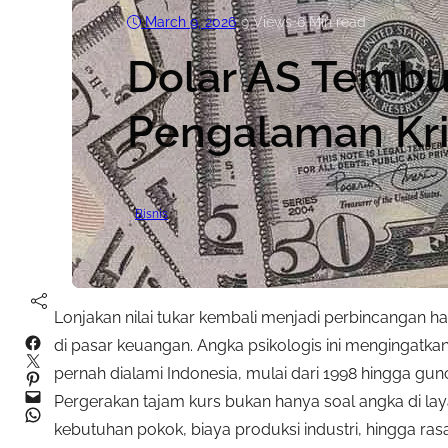
March 9, 2026
•
9
Views
•
6 Min read
Dolar AS Tembus
Pengalaman Kri
Bisnis
Lonjakan nilai tukar kembali menjadi perbincangan h
Facebook
di pasar keuangan. Angka psikologis ini mengingatkan
Twitter
pernah dialami Indonesia, mulai dari 1998 hingga gun
Pinterest
Mail
Pergerakan tajam kurs bukan hanya soal angka di la
WhatsApp
kebutuhan pokok, biaya produksi industri, hingga ra