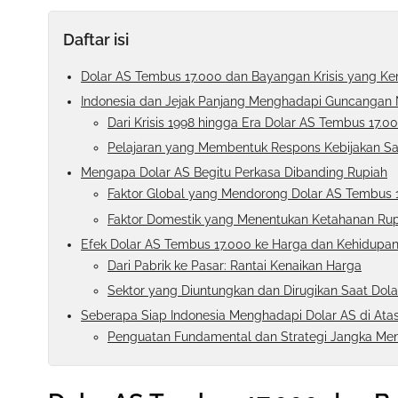
Daftar isi
Dolar AS Tembus 17.000 dan Bayangan Krisis yang K
Indonesia dan Jejak Panjang Menghadapi Guncangan N
Dari Krisis 1998 hingga Era Dolar AS Tembus 17.0
Pelajaran yang Membentuk Respons Kebijakan Sa
Mengapa Dolar AS Begitu Perkasa Dibanding Rupiah
Faktor Global yang Mendorong Dolar AS Tembus 
Faktor Domestik yang Menentukan Ketahanan Ru
Efek Dolar AS Tembus 17.000 ke Harga dan Kehidupan 
Dari Pabrik ke Pasar: Rantai Kenaikan Harga
Sektor yang Diuntungkan dan Dirugikan Saat Dol
Seberapa Siap Indonesia Menghadapi Dolar AS di Atas
Penguatan Fundamental dan Strategi Jangka Me