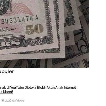
opuler
nak di YouTube Diblokir Blokir Akun Anak Internet
28 Maret!
 6, 2026
•
99 Views