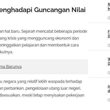
R
Menghadapi Guncangan Nilai
M
n hal baru. Sejarah mencatat beberapa periode
F
D
bang krisis yang mengguncang ekonomi dan
ga meninggalkan pelajaran dan membentuk cara
kutnya.
W
D
kema Barunya
tu negara yang relatif lebih waspada terhadap
I
 perbankan, pengelolaan utang luar negeri,
d
 disesuaikan, meski tetap menyisakan pekerjaan