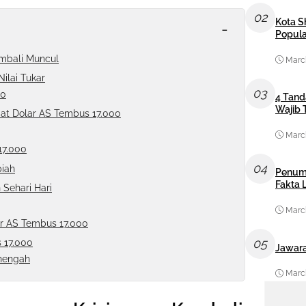
02
Kota S
-
Popula
embali Muncul
March
ilai Tukar
03
00
4 Tand
Wajib 
at Dolar AS Tembus 17.000
March
17.000
04
piah
Penum
Fakta
Sehari Hari
March
ar AS Tembus 17.000
05
 17.000
Jawara
nengah
March