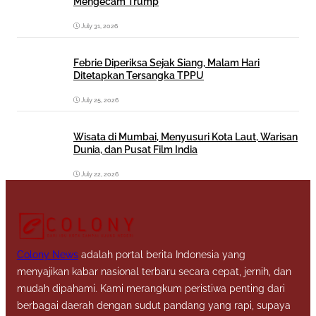
Mengecam Trump
July 31, 2026
Febrie Diperiksa Sejak Siang, Malam Hari
Ditetapkan Tersangka TPPU
July 25, 2026
Wisata di Mumbai, Menyusuri Kota Laut, Warisan
Dunia, dan Pusat Film India
July 22, 2026
Colony News
adalah portal berita Indonesia yang
menyajikan kabar nasional terbaru secara cepat, jernih, dan
mudah dipahami. Kami merangkum peristiwa penting dari
berbagai daerah dengan sudut pandang yang rapi, supaya