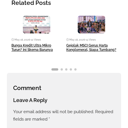
Related Posts
May 18, 2026
•
12 Views
May 18, 2026
•
13 Views
Ma
Bunga Kredit Ultra Mikro
Gejolak MSCI Gerus Harta
AI 
Turun? Ini Skema Barunya
Konglomerat, Siapa Tumbang?
Ban
Comment
Leave A Reply
Your email address will not be published.
Required
fields are marked
*