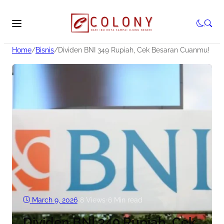
Home
/
Bisnis
/
Dividen BNI 349 Rupiah, Cek Besaran Cuanmu!
March 9, 2026
•
8
Views
•
6 Min read
Dividen BNI 349 Rupiah, Cek