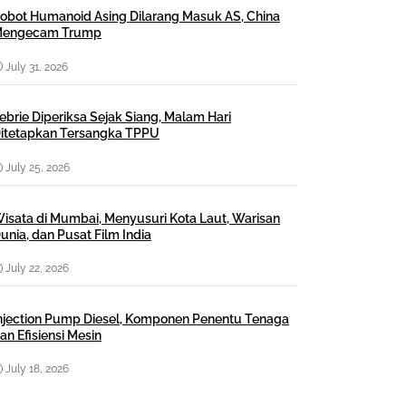
obot Humanoid Asing Dilarang Masuk AS, China
engecam Trump
July 31, 2026
ebrie Diperiksa Sejak Siang, Malam Hari
itetapkan Tersangka TPPU
July 25, 2026
isata di Mumbai, Menyusuri Kota Laut, Warisan
unia, dan Pusat Film India
July 22, 2026
njection Pump Diesel, Komponen Penentu Tenaga
an Efisiensi Mesin
July 18, 2026