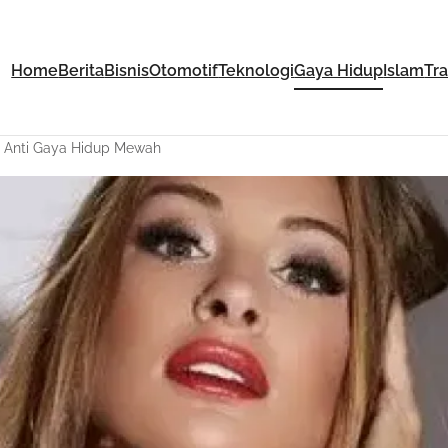
Home
Berita
Bisnis
Otomotif
Teknologi
Gaya Hidup
Islam
Tr
a, Anti Gaya Hidup Mewah