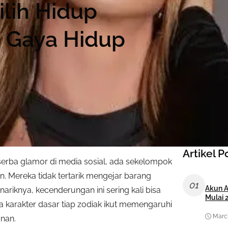
ilih Hidup
i Gaya Hidup
Artikel P
erba glamor di media sosial, ada sekelompok
 Mereka tidak tertarik mengejar barang
01
Akun A
riknya, kecenderungan ini sering kali bisa
Mulai 
na karakter dasar tiap zodiak ikut memengaruhi
March
nan.