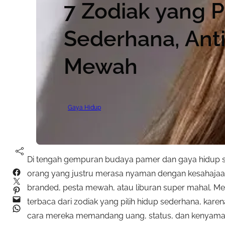
7 Zodiak yang P
Sederhana, Ant
Mewah
Gaya Hidup
Di tengah gempuran budaya pamer dan gaya hidup s
Facebook
orang yang justru merasa nyaman dengan kesahajaan.
Twitter
branded, pesta mewah, atau liburan super mahal. Mena
Pinterest
Mail
terbaca dari zodiak yang pilih hidup sederhana, kare
WhatsApp
cara mereka memandang uang, status, dan kenyama