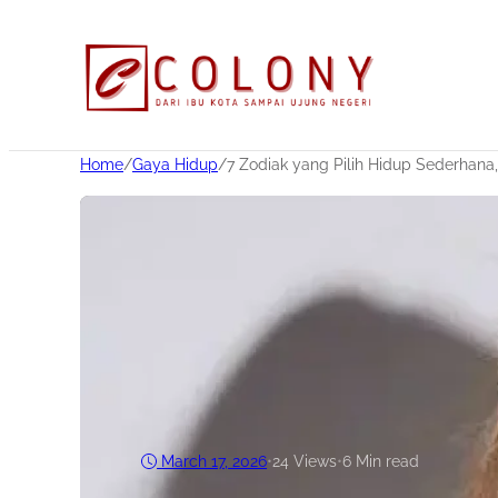
Home
/
Gaya Hidup
/
7 Zodiak yang Pilih Hidup Sederhan
March 17, 2026
•
24
Views
•
6 Min read