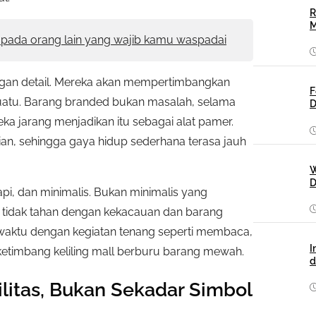
R
M
pada orang lain yang wajib kamu waspadai
ngan detail. Mereka akan mempertimbangkan
F
suatu. Barang branded bukan masalah, selama
D
a jarang menjadikan itu sebagai alat pamer.
tian, sehingga gaya hidup sederhana terasa jauh
W
D
pi, dan minimalis. Bukan minimalis yang
a tidak tahan dengan kekacauan dan barang
 waktu dengan kegiatan tenang seperti membaca,
I
etimbang keliling mall berburu barang mewah.
d
ilitas, Bukan Sekadar Simbol