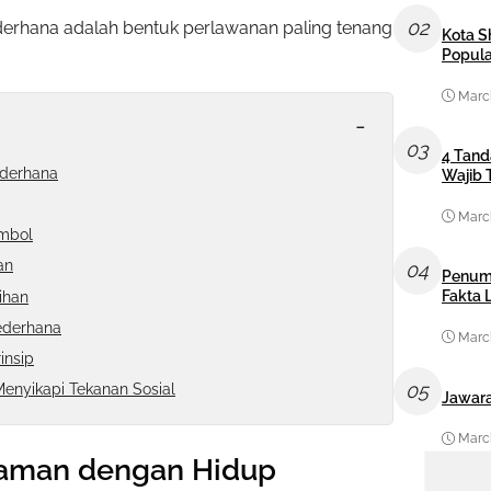
02
ederhana adalah bentuk perlawanan paling tenang
Kota S
Popula
March
-
03
4 Tand
derhana
Wajib 
March
imbol
an
04
Penum
Fakta
ihan
ederhana
March
insip
05
enyikapi Tekanan Sosial
Jawara
March
aman dengan Hidup