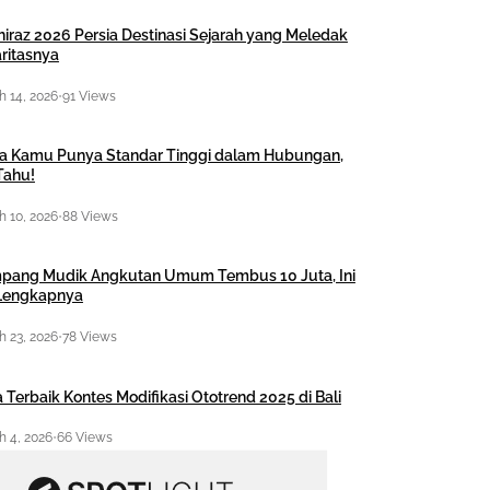
hiraz 2026 Persia Destinasi Sejarah yang Meledak
ritasnya
 14, 2026
•
91 Views
a Kamu Punya Standar Tinggi dalam Hubungan,
Tahu!
 10, 2026
•
88 Views
pang Mudik Angkutan Umum Tembus 10 Juta, Ini
 Lengkapnya
 23, 2026
•
78 Views
 Terbaik Kontes Modifikasi Ototrend 2025 di Bali
 4, 2026
•
66 Views