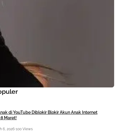
opuler
nak di YouTube Diblokir Blokir Akun Anak Internet
28 Maret!
 6, 2026
•
100 Views