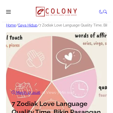
Home
/
Gaya Hidup
/
7 Zodiak Love Language Quality Time, Biki
March 17, 2026
•
28
Views
•
7 Min read
7 Zodiak Love Language
Quality Time, Bikin Pasangan