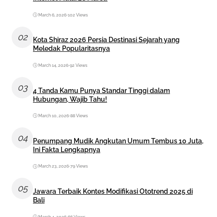
March 6, 2026
•
102 Views
02
Kota Shiraz 2026 Persia Destinasi Sejarah yang
Meledak Popularitasnya
March 14, 2026
•
92 Views
03
4 Tanda Kamu Punya Standar Tinggi dalam
Hubungan, Wajib Tahu!
March 10, 2026
•
88 Views
04
Penumpang Mudik Angkutan Umum Tembus 10 Juta,
Ini Fakta Lengkapnya
March 23, 2026
•
79 Views
05
Jawara Terbaik Kontes Modifikasi Ototrend 2025 di
Bali
March 4, 2026
•
66 Views