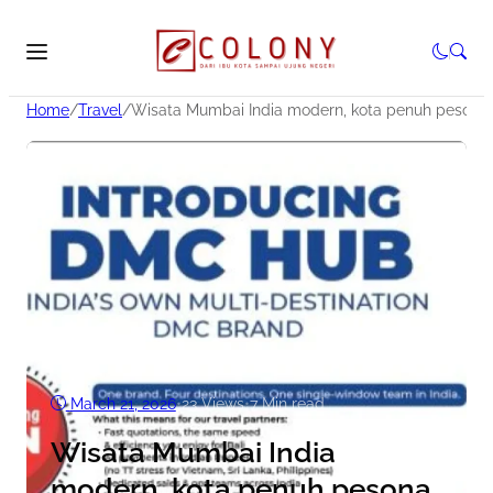
Home
/
Travel
/
Wisata Mumbai India modern, kota penuh pesona
March 21, 2026
•
23
Views
•
7 Min read
Wisata Mumbai India
modern, kota penuh pesona