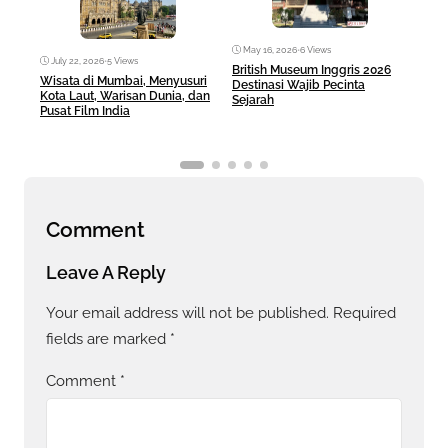
May 16, 2026
•
6 Views
Ma
July 22, 2026
•
5 Views
British Museum Inggris 2026
Pul
Wisata di Mumbai, Menyusuri
Destinasi Wajib Pecinta
Sej
Kota Laut, Warisan Dunia, dan
Sejarah
Pusat Film India
Comment
Leave A Reply
Your email address will not be published.
Required
fields are marked
*
Comment
*