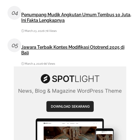
04
Penumpang Mudik Angkutan Umum Tembus 10 Juta,
Ini Fakta Lengkapnya
March 23, 2026
•
78 Views
05
Jawara Terbaik Kontes Modifikasi Ototrend 2025 di
Bali
March 4, 2026
•
66 Views