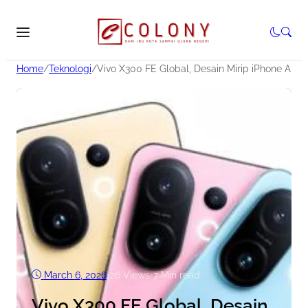
Home
/
Teknologi
/
Vivo X300 FE Global, Desain Mirip iPhone Air Bi
March 6, 2026
•
26
Views
•
7 Min read
Vivo X300 FE Global, Desain