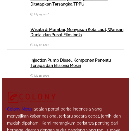
Ditetapkan Tersangka TPPU
July 25, 2026
Wisata di Mumbai, Menyusuri Kota Laut, Warisan
Dunia, dan Pusat Film India
July 22, 2026
Injection Pump Diesel, Komponen Penentu
Tenaga dan Efisiensi Mesin
July 18, 2026
Colony News
adalah portal berita Indonesia yang
menyajikan kabar nasional terbaru secara cepat, jernih, dan
mudah dipahami. Kami merangkum peristiwa penting dari
berbagai daerah dengan sudut pandang yang rapi, supaya