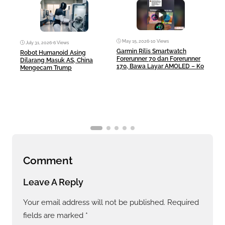
May 15, 2026
•
10 Views
Ma
July 31, 2026
•
6 Views
Garmin Rilis Smartwatch
Mac
Robot Humanoid Asing
Forerunner 70 dan Forerunner
Rp10
Dilarang Masuk AS, China
170, Bawa Layar AMOLED – Ko
Any
Mengecam Trump
Comment
Leave A Reply
Your email address will not be published.
Required
fields are marked
*