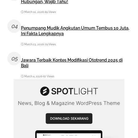
Hubungan, Wajib Tahu!
March 10, 2026
•
89 Views
04
Penumpang Mudik Angkutan Umum Tembus 10 Juta,
Ini Fakta Lengkapnya
March 23, 2026
•
79 Views
05
Jawara Terbaik Kontes Modifikasi Ototrend 2025 di
Bali
March 4, 2026
•
67 Views