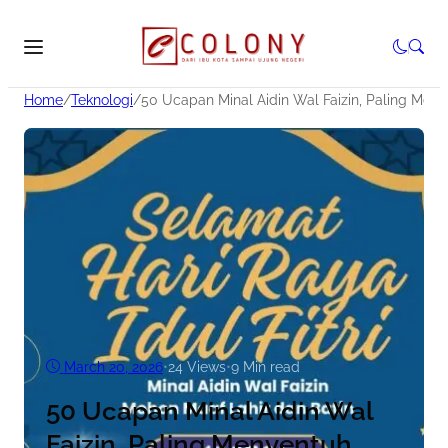
Home
/
Teknologi
/
50 Ucapan Minal Aidin Wal Faizin, Paling Men
March 20, 2026
•
24
Views
•
9 Min read
50 Ucapan Minal Aidin Wal
Faizin, Paling Menyentuh