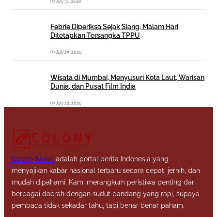
July 31, 2026
Febrie Diperiksa Sejak Siang, Malam Hari
Ditetapkan Tersangka TPPU
July 25, 2026
Wisata di Mumbai, Menyusuri Kota Laut, Warisan
Dunia, dan Pusat Film India
July 22, 2026
Colony News
adalah portal berita Indonesia yang
menyajikan kabar nasional terbaru secara cepat, jernih, dan
mudah dipahami. Kami merangkum peristiwa penting dari
berbagai daerah dengan sudut pandang yang rapi, supaya
pembaca tidak sekadar tahu, tapi benar benar paham.