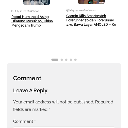
May 15, 2026
•
11 Views
Ma
July 31, 2026
•
6 Views
Garmin Rilis Smartwatch
Mac
Robot Humanoid Asing
Forerunner 70 dan Forerunner
Rp10
Dilarang Masuk AS, China
170, Bawa Layar AMOLED – Ko
Any
Mengecam Trump
Comment
Leave A Reply
Your email address will not be published.
Required
fields are marked
*
Comment
*