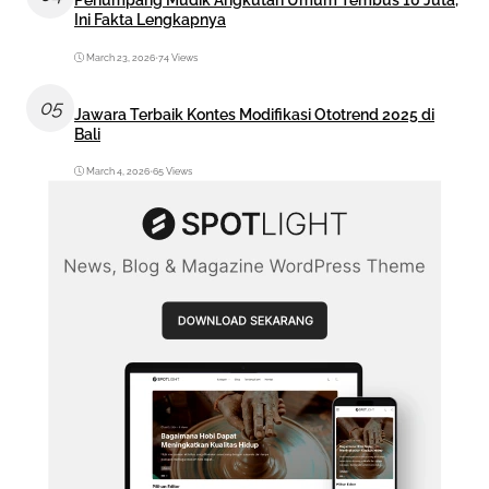
Penumpang Mudik Angkutan Umum Tembus 10 Juta,
Ini Fakta Lengkapnya
March 23, 2026
•
74 Views
05
Jawara Terbaik Kontes Modifikasi Ototrend 2025 di
Bali
March 4, 2026
•
65 Views