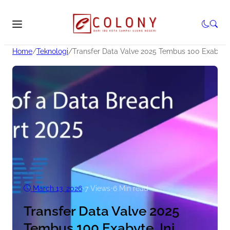
Home
/
Teknologi
/
Transfer Data Valve 2025 Tembus 100 Exabyte
March 13, 2026
•
7
Views
•
6 Min read
Transfer Data Valve 2025
Tembus 100 Exabyte, Ini