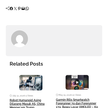
Facebook
Twitter
Pinterest
Mail
WhatsApp
Related Posts
May 15, 2026
•
10 Views
Ma
July 31, 2026
•
4 Views
Garmin Rilis Smartwatch
Mac
Robot Humanoid Asing
Forerunner 70 dan Forerunner
Rp10
Dilarang Masuk AS, China
170, Bawa Layar AMOLED – Ko
Any
Mengecam Trump