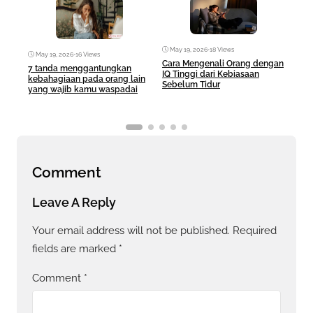
May 19, 2026
•
18 Views
May 19, 2026
•
16 Views
Ma
Cara Mengenali Orang dengan
7 tanda menggantungkan
Duga
IQ Tinggi dari Kebiasaan
kebahagiaan pada orang lain
Putr
Sebelum Tidur
yang wajib kamu waspadai
Kro
Comment
Leave A Reply
Your email address will not be published.
Required
fields are marked
*
Comment
*