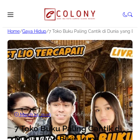
Home
/
Gaya Hidup
/
7 Toko Buku Paling Cantik di Dunia yang Bik
March 24, 2026
•
19
Views
•
7 Min read
7 Toko Buku Paling Cantik di
Dunia yang Bikin Lupa