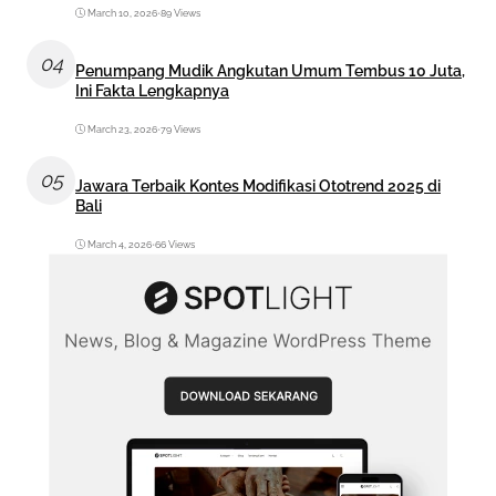
March 10, 2026
•
89 Views
04
Penumpang Mudik Angkutan Umum Tembus 10 Juta,
Ini Fakta Lengkapnya
March 23, 2026
•
79 Views
05
Jawara Terbaik Kontes Modifikasi Ototrend 2025 di
Bali
March 4, 2026
•
66 Views