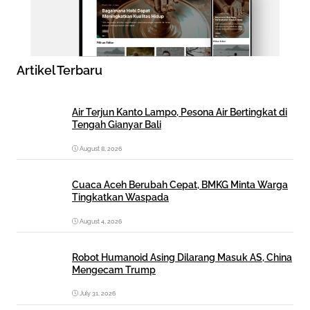
Artikel Terbaru
Air Terjun Kanto Lampo, Pesona Air Bertingkat di
Tengah Gianyar Bali
August 8, 2026
Cuaca Aceh Berubah Cepat, BMKG Minta Warga
Tingkatkan Waspada
August 4, 2026
Robot Humanoid Asing Dilarang Masuk AS, China
Mengecam Trump
July 31, 2026