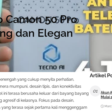
o Camon 50 Pro
eng dan Elegan
Artikel P
enengah yang cukup menyita perhatian,
ra mumpuni, desain tipis, dan konektivitas
01
Akun A
 ini terasa berusaha keluar dari bayang bayang
Mulai 
gresif di kelasnya. Fokus pada desain,
March
a yang terasa sejak pertama kali menggenggam