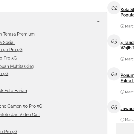
02
Kota S
Popula
-
March
an Terasa Premium
03
 Sosial
4 Tand
Wajib 
n 50 Pro 5G
0 Pro 5G
March
uan Multitasking
04
ro 5G
Penum
Fakta
k Foto Harian
March
05
ecno Camon 50 Pro 5G
Jawara
foto dan Video Call
March
50 Pro 5G