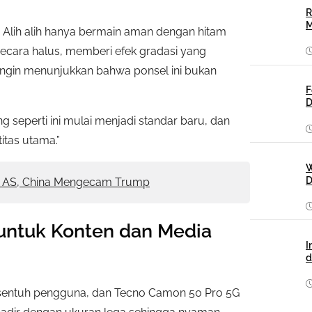
R
M
i. Alih alih hanya bermain aman dengan hitam
ecara halus, memberi efek gradasi yang
ngin menunjukkan bahwa ponsel ini bukan
F
D
g seperti ini mulai menjadi standar baru, dan
itas utama.”
W
D
k AS, China Mengecam Trump
untuk Konten dan Media
I
d
disentuh pengguna, dan Tecno Camon 50 Pro 5G