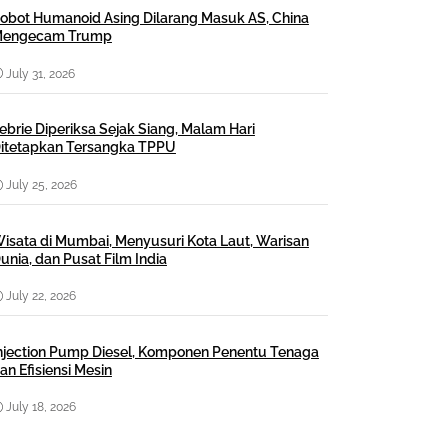
obot Humanoid Asing Dilarang Masuk AS, China
engecam Trump
July 31, 2026
ebrie Diperiksa Sejak Siang, Malam Hari
itetapkan Tersangka TPPU
July 25, 2026
isata di Mumbai, Menyusuri Kota Laut, Warisan
unia, dan Pusat Film India
July 22, 2026
njection Pump Diesel, Komponen Penentu Tenaga
an Efisiensi Mesin
July 18, 2026