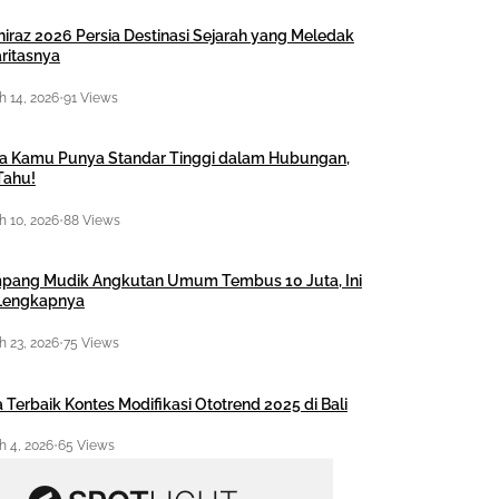
hiraz 2026 Persia Destinasi Sejarah yang Meledak
ritasnya
 14, 2026
•
91 Views
a Kamu Punya Standar Tinggi dalam Hubungan,
Tahu!
 10, 2026
•
88 Views
pang Mudik Angkutan Umum Tembus 10 Juta, Ini
 Lengkapnya
 23, 2026
•
75 Views
 Terbaik Kontes Modifikasi Ototrend 2025 di Bali
 4, 2026
•
65 Views