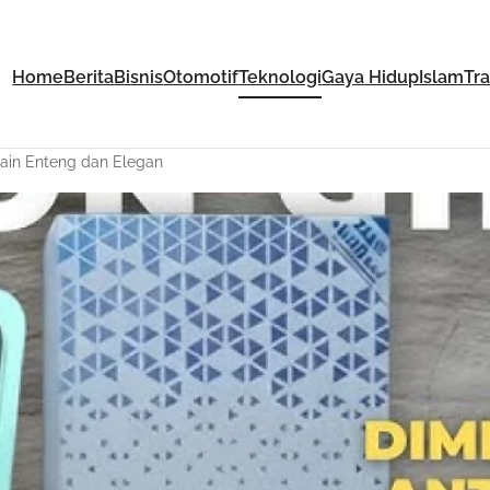
Home
Berita
Bisnis
Otomotif
Teknologi
Gaya Hidup
Islam
Tr
ain Enteng dan Elegan