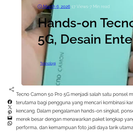
March 6, 2026
•
17
Views
•
7 Min read
Hands-on Tecn
5G, Desain Ent
Teknologi
Tecno Camon 50 Pro 5G menjadi salah satu ponsel m
Facebook
terutama bagi pengguna yang mencari kombinasi kame
Twitter
kencang. Dalam pengalaman hands-on singkat, ponsel
Pinterest
Mail
merek besar dengan menawarkan paket lengkap yang a
WhatsApp
performa, dan kemampuan foto jadi daya tarik utam