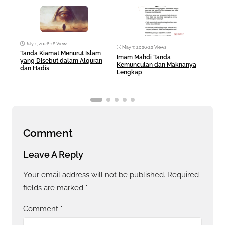
July 1, 2026
•
18 Views
May 7, 2026
•
22 Views
Ma
Tanda Kiamat Menurut Islam
Imam Mahdi Tanda
Fez 
yang Disebut dalam Alquran
Kemunculan dan Maknanya
Sera
dan Hadis
Lengkap
Hid
Comment
Leave A Reply
Your email address will not be published.
Required
fields are marked
*
Comment
*