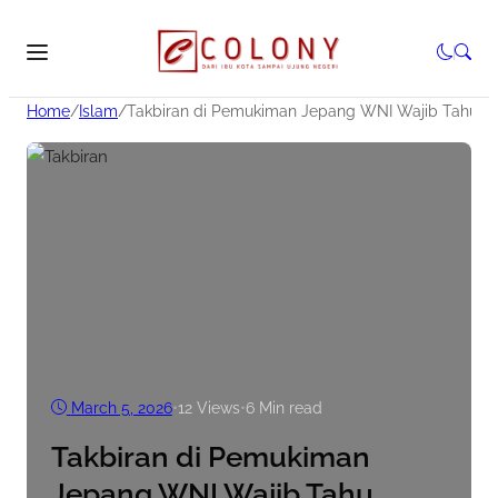
Home
/
Islam
/
Takbiran di Pemukiman Jepang WNI Wajib Tahu A
March 5, 2026
•
12
Views
•
6 Min read
Takbiran di Pemukiman
Jepang WNI Wajib Tahu