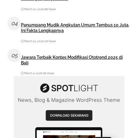
March 10, 2026
•
88 Views
04
Penumpang Mudik Angkutan Umum Tembus 10 Juta,
Ini Fakta Lengkapnya
March 23, 2026
•
78 Views
05
Jawara Terbaik Kontes Modifikasi Ototrend 2025 di
Bali
March 4, 2026
•
66 Views