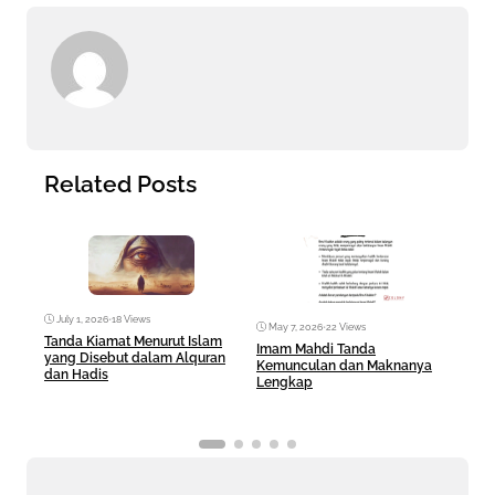
Related Posts
July 1, 2026
•
18 Views
May 7, 2026
•
22 Views
Ma
Tanda Kiamat Menurut Islam
Imam Mahdi Tanda
Fez 
yang Disebut dalam Alquran
Kemunculan dan Maknanya
Sera
dan Hadis
Lengkap
Hid