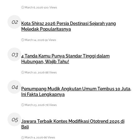
March 6, 2026
•
100 Views
02
Kota Shiraz 2026 Persia Destinasi Sejarah yang
Meledak Popularitasnya
March 14, 2026
•
91 Views
03
4 Tanda Kamu Punya Standar Tinggi dalam
Hubungan, Wajib Tahu!
March 10, 2026
•
88 Views
04
Penumpang Mudik Angkutan Umum Tembus 10 Juta,
Ini Fakta Lengkapnya
March 23, 2026
•
78 Views
05
Jawara Terbaik Kontes Modifikasi Ototrend 2025 di
Bali
March 4, 2026
•
66 Views