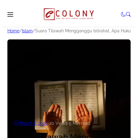
Home
/
Islam
/
Suara Tilawah Mengganggu Istirahat, Apa Hukumn
March 5, 2026
•
20
Views
•
5 Min read
Suara Tilawah Mengganggu