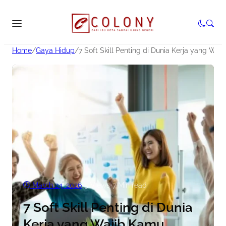
Home
/
Gaya Hidup
/
7 Soft Skill Penting di Dunia Kerja yang Waj
March 24, 2026
•
5
Views
•
7 Min read
7 Soft Skill Penting di Dunia
Kerja yang Wajib Kamu