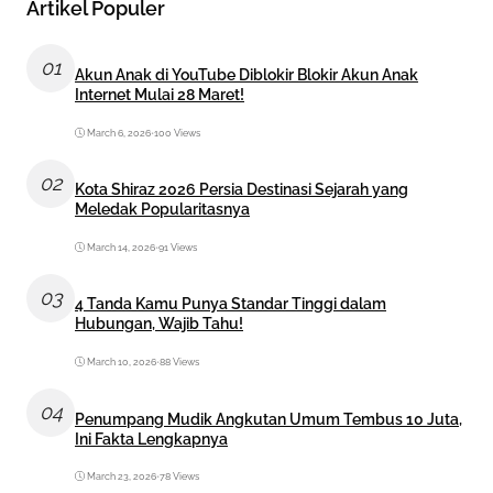
Artikel Populer
01
Akun Anak di YouTube Diblokir Blokir Akun Anak
Internet Mulai 28 Maret!
March 6, 2026
•
100 Views
02
Kota Shiraz 2026 Persia Destinasi Sejarah yang
Meledak Popularitasnya
March 14, 2026
•
91 Views
03
4 Tanda Kamu Punya Standar Tinggi dalam
Hubungan, Wajib Tahu!
March 10, 2026
•
88 Views
04
Penumpang Mudik Angkutan Umum Tembus 10 Juta,
Ini Fakta Lengkapnya
March 23, 2026
•
78 Views