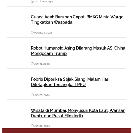
26 minutes ago
Cuaca Aceh Berubah Cepat, BMKG Minta Warga
Tingkatkan Waspada
August 4, 2026
Robot Humanoid Asing Dilarang Masuk AS, China
Mengecam Trump
July 31, 2026
Febrie Diperiksa Sejak Siang, Malam Hari
Ditetapkan Tersangka TPPU
July 25, 2026
Wisata di Mumbai, Menyusuri Kota Laut, Warisan
Dunia, dan Pusat Film India
July 22, 2026