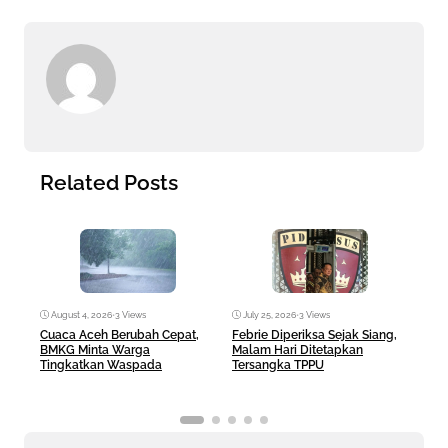
Related Posts
August 4, 2026
•
3 Views
July 25, 2026
•
3 Views
Jul
Cuaca Aceh Berubah Cepat,
Febrie Diperiksa Sejak Siang,
Keja
BMKG Minta Warga
Malam Hari Ditetapkan
MBG 
Tingkatkan Waspada
Tersangka TPPU