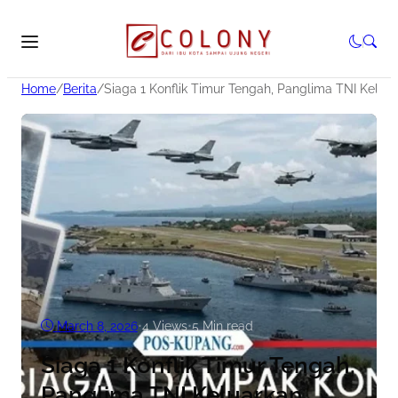
Home
/
Berita
/
Siaga 1 Konflik Timur Tengah, Panglima TNI Kelua
March 8, 2026
•
4
Views
•
5 Min read
Siaga 1 Konflik Timur Tengah,
Panglima TNI Keluarkan