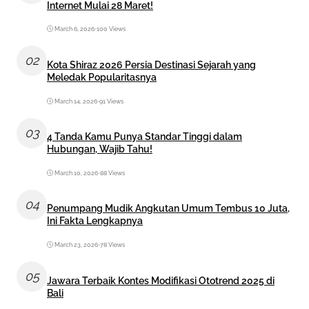
Internet Mulai 28 Maret!
March 6, 2026
•
100 Views
02
Kota Shiraz 2026 Persia Destinasi Sejarah yang
Meledak Popularitasnya
March 14, 2026
•
91 Views
03
4 Tanda Kamu Punya Standar Tinggi dalam
Hubungan, Wajib Tahu!
March 10, 2026
•
88 Views
04
Penumpang Mudik Angkutan Umum Tembus 10 Juta,
Ini Fakta Lengkapnya
March 23, 2026
•
78 Views
05
Jawara Terbaik Kontes Modifikasi Ototrend 2025 di
Bali