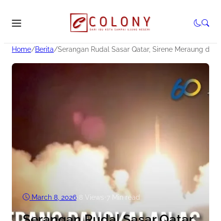
Home
/
Berita
/
Serangan Rudal Sasar Qatar, Sirene Meraung di D
March 8, 2026
•
8
Views
•
7 Min read
Serangan Rudal Sasar Qatar,