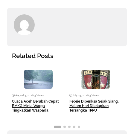
Related Posts
August 4, 2026
•
3 Views
July 25, 2026
•
3 Views
Jul
Cuaca Aceh Berubah Cepat,
Febrie Diperiksa Sejak Siang,
Keja
BMKG Minta Warga
Malam Hari Ditetapkan
MBG 
Tingkatkan Waspada
Tersangka TPPU