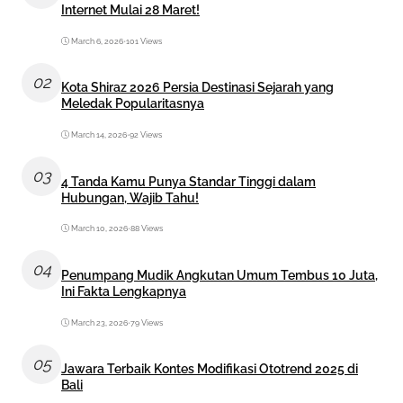
Internet Mulai 28 Maret!
March 6, 2026
•
101 Views
02
Kota Shiraz 2026 Persia Destinasi Sejarah yang
Meledak Popularitasnya
March 14, 2026
•
92 Views
03
4 Tanda Kamu Punya Standar Tinggi dalam
Hubungan, Wajib Tahu!
March 10, 2026
•
88 Views
04
Penumpang Mudik Angkutan Umum Tembus 10 Juta,
Ini Fakta Lengkapnya
March 23, 2026
•
79 Views
05
Jawara Terbaik Kontes Modifikasi Ototrend 2025 di
Bali