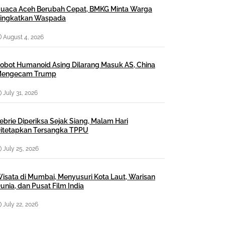
uaca Aceh Berubah Cepat, BMKG Minta Warga
ingkatkan Waspada
August 4, 2026
obot Humanoid Asing Dilarang Masuk AS, China
engecam Trump
July 31, 2026
ebrie Diperiksa Sejak Siang, Malam Hari
itetapkan Tersangka TPPU
July 25, 2026
isata di Mumbai, Menyusuri Kota Laut, Warisan
unia, dan Pusat Film India
July 22, 2026