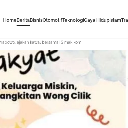
Home
Berita
Bisnis
Otomotif
Teknologi
Gaya Hidup
Islam
Tr
Prabowo, ajakan kawal bersama! Simak komi