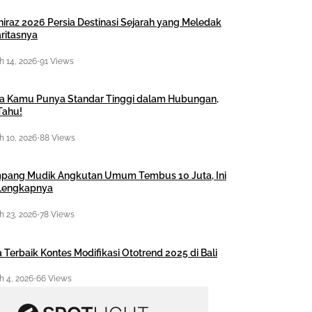
hiraz 2026 Persia Destinasi Sejarah yang Meledak
ritasnya
 14, 2026
•
91 Views
a Kamu Punya Standar Tinggi dalam Hubungan,
Tahu!
 10, 2026
•
88 Views
pang Mudik Angkutan Umum Tembus 10 Juta, Ini
 Lengkapnya
 23, 2026
•
78 Views
 Terbaik Kontes Modifikasi Ototrend 2025 di Bali
 4, 2026
•
66 Views