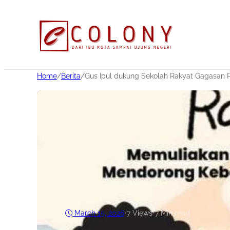
Home
/
Berita
/
Gus Ipul dukung Sekolah Rakyat Gagasan 
March 15, 2026
•
7
Views
•
7 Min read