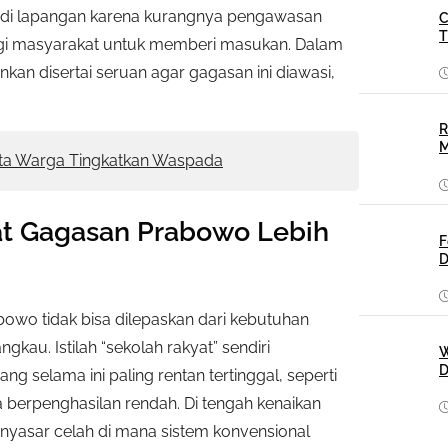
 di lapangan karena kurangnya pengawasan
C
T
agi masyarakat untuk memberi masukan. Dalam
nkan disertai seruan agar gagasan ini diawasi,
R
M
ta Warga Tingkatkan Waspada
at Gagasan Prabowo Lebih
F
D
wo tidak bisa dilepaskan dari kebutuhan
kau. Istilah “sekolah rakyat” sendiri
W
D
selama ini paling rentan tertinggal, seperti
 berpenghasilan rendah. Di tengah kenaikan
menyasar celah di mana sistem konvensional