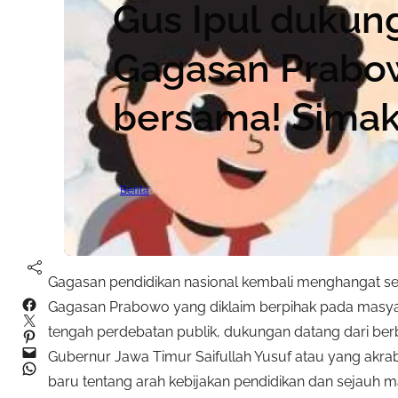
Gus Ipul dukun
Gagasan Prabow
bersama! Simak
Berita
Gagasan pendidikan nasional kembali menghangat s
Facebook
Gagasan Prabowo yang diklaim berpihak pada masyar
Twitter
tengah perdebatan publik, dukungan datang dari ber
Pinterest
Mail
Gubernur Jawa Timur Saifullah Yusuf atau yang akrab
WhatsApp
baru tentang arah kebijakan pendidikan dan sejauh