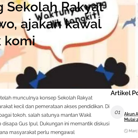
g Sekolah Rakyat
o, ajakan kawal
 komi
Artikel P
etelah munculnya konsep Sekolah Rakyat
akat kecil dan pemerataan akses pendidikan. Di
01
Akun A
bagai tokoh, salah satunya mantan Wakil
Mulai 
 disapa Gus Ipul. Dukungan ini memantik diskusi
March
 mana masyarakat perlu mengawal