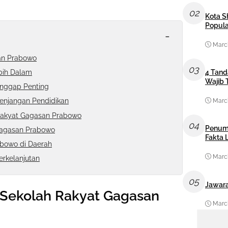
02
Kota S
Popula
-
March
san Prabowo
03
bih Dalam
4 Tand
Wajib 
anggap Penting
enjangan Pendidikan
March
Rakyat Gagasan Prabowo
04
Penum
Gagasan Prabowo
Fakta
bowo di Daerah
March
erkelanjutan
05
Jawara
g Sekolah Rakyat Gagasan
March