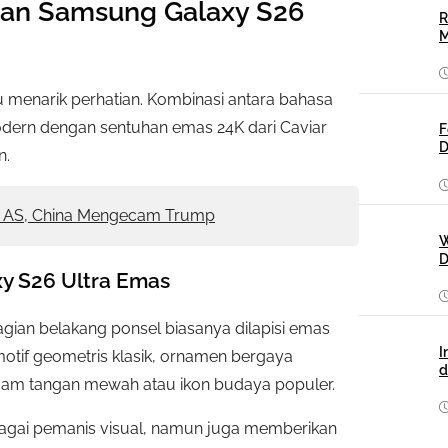
an Samsung Galaxy S26
R
M
u menarik perhatian. Kombinasi antara bahasa
dern dengan sentuhan emas 24K dari Caviar
F
D
n.
k AS, China Mengecam Trump
W
D
y S26 Ultra Emas
gian belakang ponsel biasanya dilapisi emas
I
motif geometris klasik, ornamen bergaya
d
ri jam tangan mewah atau ikon budaya populer.
bagai pemanis visual, namun juga memberikan