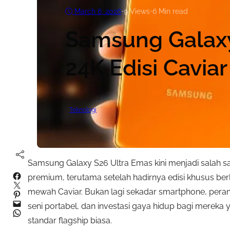
March 6, 2026
•
9
Views
•
6 Min read
Samsung Galaxy
24K Edisi Cavi
Teknologi
Samsung Galaxy S26 Ultra Emas kini menjadi salah s
Facebook
premium, terutama setelah hadirnya edisi khusus be
Twitter
mewah Caviar. Bukan lagi sekadar smartphone, perang
Pinterest
Mail
seni portabel, dan investasi gaya hidup bagi mereka
WhatsApp
standar flagship biasa.