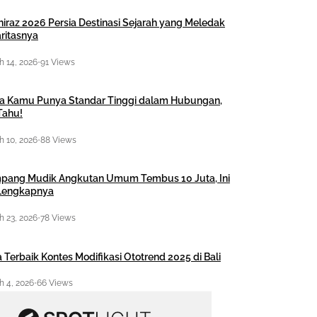
hiraz 2026 Persia Destinasi Sejarah yang Meledak
ritasnya
 14, 2026
•
91 Views
a Kamu Punya Standar Tinggi dalam Hubungan,
Tahu!
 10, 2026
•
88 Views
pang Mudik Angkutan Umum Tembus 10 Juta, Ini
 Lengkapnya
 23, 2026
•
78 Views
 Terbaik Kontes Modifikasi Ototrend 2025 di Bali
 4, 2026
•
66 Views