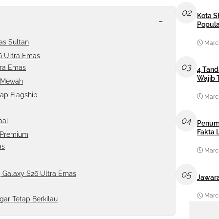
02
Kota S
-
Popula
as Sultan
March
6 Ultra Emas
03
tra Emas
4 Tand
Wajib 
r Mewah
tap Flagship
March
04
bal
Penum
Fakta
a Premium
as
March
05
g Galaxy S26 Ultra Emas
Jawara
March
ar Tetap Berkilau