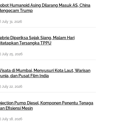
obot Humanoid Asing Dilarang Masuk AS, China
engecam Trump
July 31, 2026
ebrie Diperiksa Sejak Siang, Malam Hari
itetapkan Tersangka TPPU
July 25, 2026
isata di Mumbai, Menyusuri Kota Laut, Warisan
unia, dan Pusat Film India
July 22, 2026
njection Pump Diesel, Komponen Penentu Tenaga
an Efisiensi Mesin
July 18, 2026