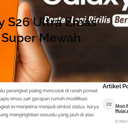
 S26 Ultra Emas
ar Super Mewah
Artikel P
atu perangkat paling mencolok di ranah ponsel
rlapis emas 24K garapan rumah modifikasi
01
Akun A
kat ini menjelma menjadi simbol status, karya
Mulai 
 yang menginginkan sesuatu yang jauh di atas
March