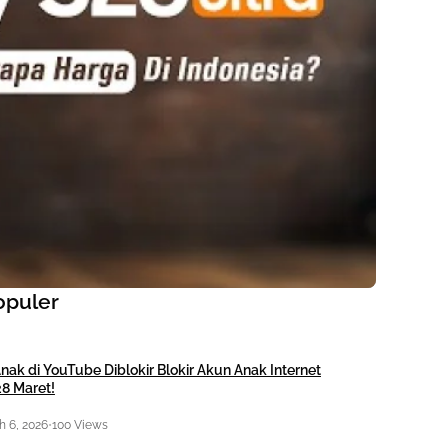
opuler
nak di YouTube Diblokir Blokir Akun Anak Internet
28 Maret!
 6, 2026
•
100 Views