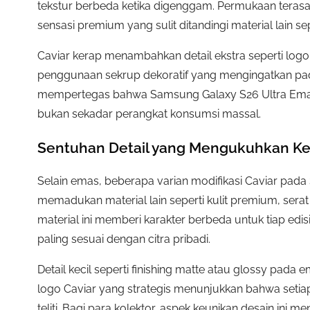
tekstur berbeda ketika digenggam. Permukaan terasa 
sensasi premium yang sulit ditandingi material lain sep
Caviar kerap menambahkan detail ekstra seperti logo
penggunaan sekrup dekoratif yang mengingatkan pad
mempertegas bahwa Samsung Galaxy S26 Ultra Emas ed
bukan sekadar perangkat konsumsi massal.
Sentuhan Detail yang Mengukuhkan K
Selain emas, beberapa varian modifikasi Caviar pad
memadukan material lain seperti kulit premium, sera
material ini memberi karakter berbeda untuk tiap edi
paling sesuai dengan citra pribadi.
Detail kecil seperti finishing matte atau glossy pada 
logo Caviar yang strategis menunjukkan bahwa setia
teliti. Bagi para kolektor, aspek keunikan desain ini m