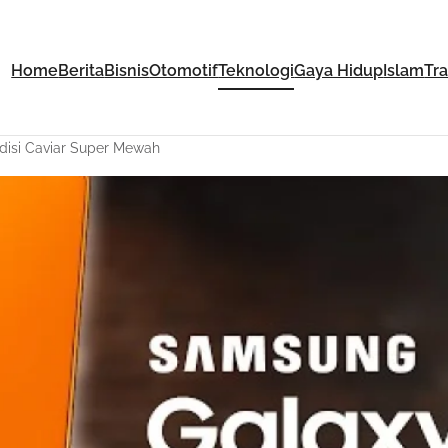
Home
Berita
Bisnis
Otomotif
Teknologi
Gaya Hidup
Islam
Tr
disi Caviar Super Mewah