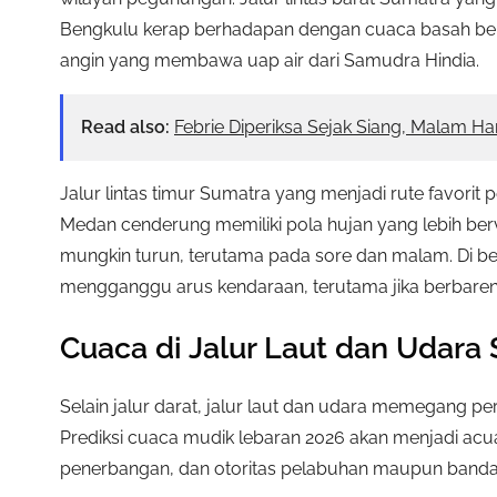
Bengkulu kerap berhadapan dengan cuaca basah berk
angin yang membawa uap air dari Samudra Hindia.
Read also:
Febrie Diperiksa Sejak Siang, Malam H
Jalur lintas timur Sumatra yang menjadi rute favori
Medan cenderung memiliki pola hujan yang lebih berv
mungkin turun, terutama pada sore dan malam. Di beb
mengganggu arus kendaraan, terutama jika berbareng
Cuaca di Jalur Laut dan Udara
Selain jalur darat, jalur laut dan udara memegang p
Prediksi cuaca mudik lebaran 2026 akan menjadi acu
penerbangan, dan otoritas pelabuhan maupun banda