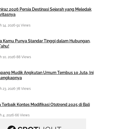
hiraz 2026 Persia Destinasi Sejarah yang Meledak
ritasnya
 14, 2026
•
91 Views
a Kamu Punya Standar Tinggi dalam Hubungan,
Tahu!
 10, 2026
•
88 Views
pang Mudik Angkutan Umum Tembus 10 Juta, Ini
 Lengkapnya
 23, 2026
•
78 Views
 Terbaik Kontes Modifikasi Ototrend 2025 di Bali
 4, 2026
•
66 Views