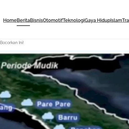
Home
Berita
Bisnis
Otomotif
Teknologi
Gaya Hidup
Islam
Tr
Bocorkan Ini!