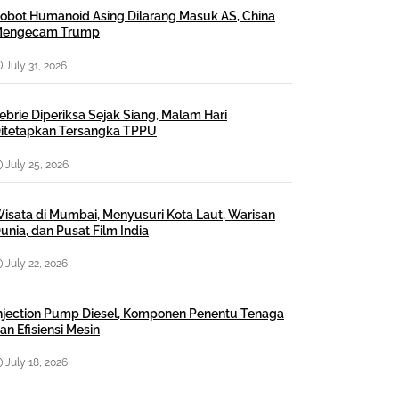
obot Humanoid Asing Dilarang Masuk AS, China
engecam Trump
July 31, 2026
ebrie Diperiksa Sejak Siang, Malam Hari
itetapkan Tersangka TPPU
July 25, 2026
isata di Mumbai, Menyusuri Kota Laut, Warisan
unia, dan Pusat Film India
July 22, 2026
njection Pump Diesel, Komponen Penentu Tenaga
an Efisiensi Mesin
July 18, 2026