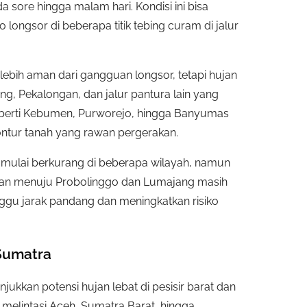
a sore hingga malam hari. Kondisi ini bisa
longsor di beberapa titik tebing curam di jalur
f lebih aman dari gangguan longsor, tetapi hujan
ng, Pekalongan, dan jalur pantura lain yang
eperti Kebumen, Purworejo, hingga Banyumas
ontur tanah yang rawan pergerakan.
 mulai berkurang di beberapa wilayah, namun
ngan menuju Probolinggo dan Lumajang masih
nggu jarak pandang dan meningkatkan risiko
 Sumatra
ukkan potensi hujan lebat di pesisir barat dan
 melintasi Aceh, Sumatra Barat, hingga