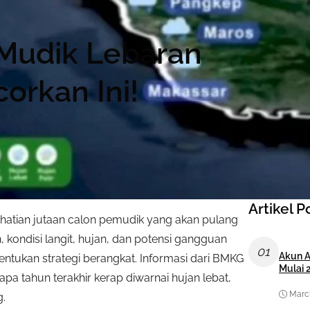
 Mudik Lebaran
orkan Ini!
Artikel P
rhatian jutaan calon pemudik yang akan pulang
, kondisi langit, hujan, dan potensi gangguan
01
Akun A
nentukan strategi berangkat. Informasi dari BMKG
Mulai 
a tahun terakhir kerap diwarnai hujan lebat,
March
g.