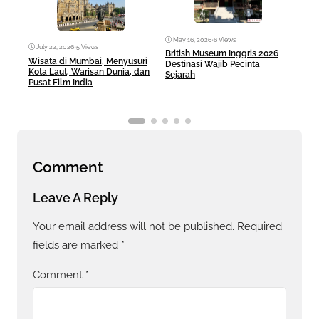
May 16, 2026
•
6 Views
Ma
July 22, 2026
•
5 Views
British Museum Inggris 2026
Pul
Wisata di Mumbai, Menyusuri
Destinasi Wajib Pecinta
Sej
Kota Laut, Warisan Dunia, dan
Sejarah
Pusat Film India
Comment
Leave A Reply
Your email address will not be published.
Required
fields are marked
*
Comment
*