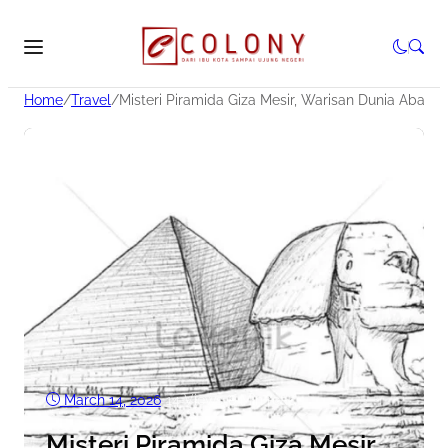
Home
/
Travel
/
Misteri Piramida Giza Mesir, Warisan Dunia Abadi
March 14, 2026
•
14
Views
•
6 Min read
Misteri Piramida Giza Mesir,