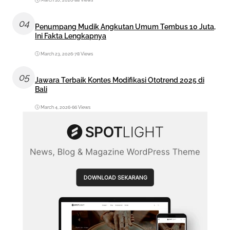
March 10, 2026
•
88 Views
04
Penumpang Mudik Angkutan Umum Tembus 10 Juta,
Ini Fakta Lengkapnya
March 23, 2026
•
78 Views
05
Jawara Terbaik Kontes Modifikasi Ototrend 2025 di
Bali
March 4, 2026
•
66 Views