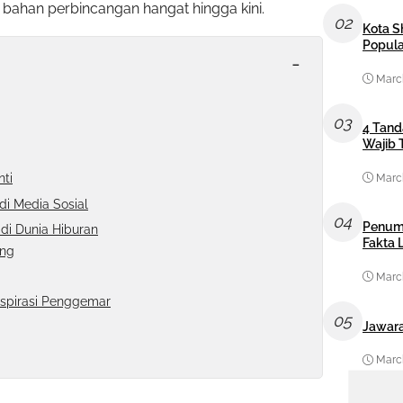
 bahan perbincangan hangat hingga kini.
02
Kota S
Popula
-
March
03
4 Tand
Wajib 
ti
March
i Media Sosial
04
Penum
 di Dunia Hiburan
Fakta
ung
March
nspirasi Penggemar
05
Jawara
March