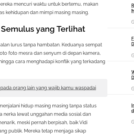
 mereka mencuri waktu untuk bertemu, makan
R
M
s kehidupan dan mimpi masing masing.
 Semulus yang Terlihat
F
D
berjalan lurus tanpa hambatan. Keduanya sempat
 foto foto mesra dan senyum di depan kamera,
s, hingga cara menghadapi konflik yang terkadang
W
D
pada orang lain yang wajib kamu waspadai
I
enjalani hidup masing masing tanpa status
d
ka nerka lewat unggahan media sosial dan
narik, meski pernah berpisah, baik Vidi
ang publik. Mereka tetap menjaga sikap