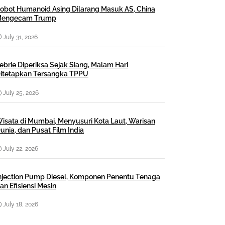
obot Humanoid Asing Dilarang Masuk AS, China
engecam Trump
July 31, 2026
ebrie Diperiksa Sejak Siang, Malam Hari
itetapkan Tersangka TPPU
July 25, 2026
isata di Mumbai, Menyusuri Kota Laut, Warisan
unia, dan Pusat Film India
July 22, 2026
njection Pump Diesel, Komponen Penentu Tenaga
an Efisiensi Mesin
July 18, 2026