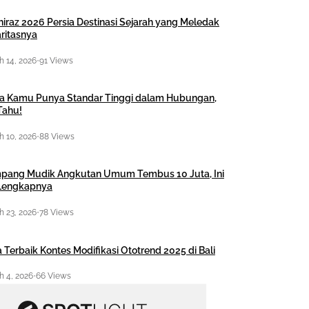
hiraz 2026 Persia Destinasi Sejarah yang Meledak
ritasnya
 14, 2026
•
91 Views
a Kamu Punya Standar Tinggi dalam Hubungan,
Tahu!
 10, 2026
•
88 Views
pang Mudik Angkutan Umum Tembus 10 Juta, Ini
 Lengkapnya
 23, 2026
•
78 Views
 Terbaik Kontes Modifikasi Ototrend 2025 di Bali
 4, 2026
•
66 Views