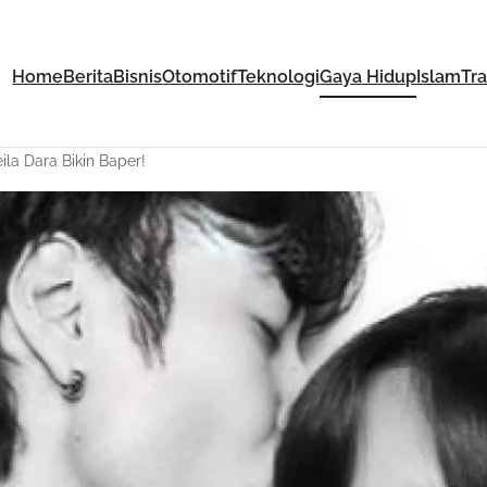
Home
Berita
Bisnis
Otomotif
Teknologi
Gaya Hidup
Islam
Tr
ila Dara Bikin Baper!