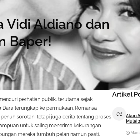
a Vidi Aldiano dan
in Baper!
Artikel P
mencuri perhatian publik, terutama sejak
ila Dara terungkap ke permukaan. Romansa
01
Akun A
enuh sorotan, tetapi juga cerita tentang proses
Mulai 
mampuan untuk saling menerima kekurangan
March
hubungan mereka tumbuh pelan namun pasti,