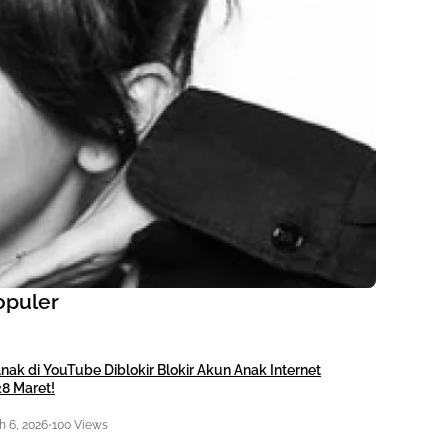
opuler
nak di YouTube Diblokir Blokir Akun Anak Internet
28 Maret!
 6, 2026
•
100 Views