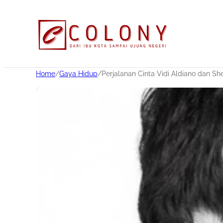
Home
/
Gaya Hidup
/
Perjalanan Cinta Vidi Aldiano dan She