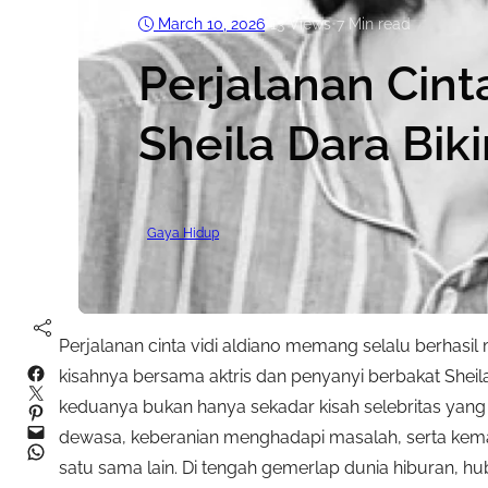
March 10, 2026
•
13
Views
•
7 Min read
Perjalanan Cint
Sheila Dara Bik
Gaya Hidup
Perjalanan cinta vidi aldiano memang selalu berhasil 
Facebook
kisahnya bersama aktris dan penyanyi berbakat She
Twitter
keduanya bukan hanya sekadar kisah selebritas yang p
Pinterest
Mail
dewasa, keberanian menghadapi masalah, serta ke
WhatsApp
satu sama lain. Di tengah gemerlap dunia hiburan, 