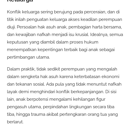
Konflik keluarga sering berujung pada perceraian, dan di
titik inilah penguatan keluarga akses keadilan perempuan
diuji. Persoalan hak asuh anak, pembagian harta bersama,
dan kewajiban nafkah menjadi isu krusial. Idealnya, semua
keputusan yang diambil dalam proses hukum
menempatkan kepentingan terbaik bagi anak sebagai
pertimbangan utama.
Dalam praktik, tidak sedikit perempuan yang mengalah
dalam sengketa hak asuh karena keterbatasan ekonomi
dan tekanan sosial. Ada pula yang tidak menuntut nafkah
layak demi menghindari konflik berkepanjangan. Di sisi
lain, anak berpotensi mengalami kehilangan figur
pengasuh utama, perpindahan lingkungan secara tiba
tiba, hingga trauma akibat pertengkaran orang tua yang
berlarut.