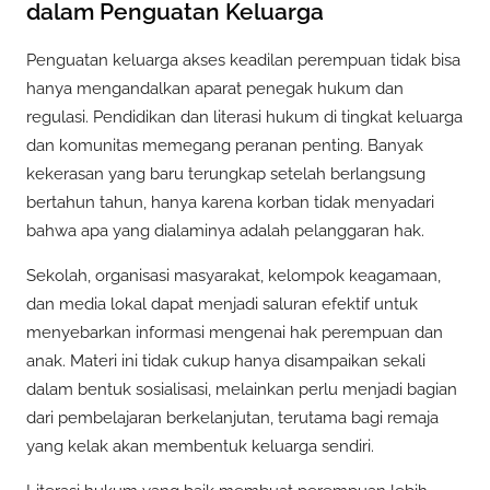
dalam Penguatan Keluarga
Penguatan keluarga akses keadilan perempuan tidak bisa
hanya mengandalkan aparat penegak hukum dan
regulasi. Pendidikan dan literasi hukum di tingkat keluarga
dan komunitas memegang peranan penting. Banyak
kekerasan yang baru terungkap setelah berlangsung
bertahun tahun, hanya karena korban tidak menyadari
bahwa apa yang dialaminya adalah pelanggaran hak.
Sekolah, organisasi masyarakat, kelompok keagamaan,
dan media lokal dapat menjadi saluran efektif untuk
menyebarkan informasi mengenai hak perempuan dan
anak. Materi ini tidak cukup hanya disampaikan sekali
dalam bentuk sosialisasi, melainkan perlu menjadi bagian
dari pembelajaran berkelanjutan, terutama bagi remaja
yang kelak akan membentuk keluarga sendiri.