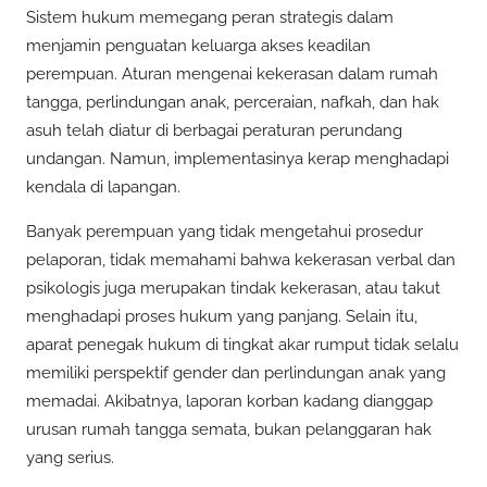
Sistem hukum memegang peran strategis dalam
menjamin penguatan keluarga akses keadilan
perempuan. Aturan mengenai kekerasan dalam rumah
tangga, perlindungan anak, perceraian, nafkah, dan hak
asuh telah diatur di berbagai peraturan perundang
undangan. Namun, implementasinya kerap menghadapi
kendala di lapangan.
Banyak perempuan yang tidak mengetahui prosedur
pelaporan, tidak memahami bahwa kekerasan verbal dan
psikologis juga merupakan tindak kekerasan, atau takut
menghadapi proses hukum yang panjang. Selain itu,
aparat penegak hukum di tingkat akar rumput tidak selalu
memiliki perspektif gender dan perlindungan anak yang
memadai. Akibatnya, laporan korban kadang dianggap
urusan rumah tangga semata, bukan pelanggaran hak
yang serius.