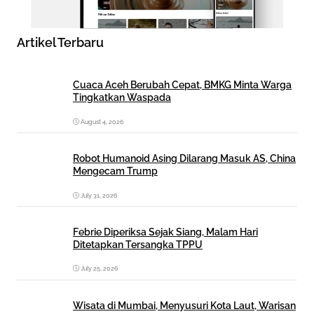
Artikel Terbaru
Cuaca Aceh Berubah Cepat, BMKG Minta Warga
Tingkatkan Waspada
August 4, 2026
Robot Humanoid Asing Dilarang Masuk AS, China
Mengecam Trump
July 31, 2026
Febrie Diperiksa Sejak Siang, Malam Hari
Ditetapkan Tersangka TPPU
July 25, 2026
Wisata di Mumbai, Menyusuri Kota Laut, Warisan