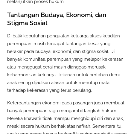
melanjutkan proses hukum.
Tantangan Budaya, Ekonomi, dan
Stigma Sosial
Di balik kebutuhan penguatan keluarga akses keadilan
perempuan, masih terdapat tantangan besar yang
berakar pada budaya, ekonomi, dan stigma sosial. Di
banyak komunitas, perempuan yang melapor kekerasan
atau menggugat cerai masih dianggap merusak
keharmonisan keluarga. Tekanan untuk bertahan demi
anak sering dijadikan alasan untuk menutup mata
terhadap kekerasan yang terus berulang.
Ketergantungan ekonomi pada pasangan juga membuat
banyak perempuan ragu mengambil langkah hukum.
Mereka khawatir tidak mampu menghidupi diri dan anak,
meski secara hukum berhak atas nafkah. Sementara itu,
anak yang orang tuanya berkonflik sering menjadi sasaran