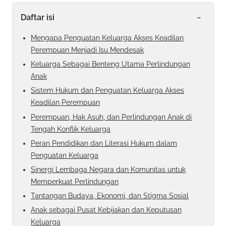
-
Daftar isi
Mengapa Penguatan Keluarga Akses Keadilan
Perempuan Menjadi Isu Mendesak
Keluarga Sebagai Benteng Utama Perlindungan
Anak
Sistem Hukum dan Penguatan Keluarga Akses
Keadilan Perempuan
Perempuan, Hak Asuh, dan Perlindungan Anak di
Tengah Konflik Keluarga
Peran Pendidikan dan Literasi Hukum dalam
Penguatan Keluarga
Sinergi Lembaga Negara dan Komunitas untuk
Memperkuat Perlindungan
Tantangan Budaya, Ekonomi, dan Stigma Sosial
Anak sebagai Pusat Kebijakan dan Keputusan
Keluarga