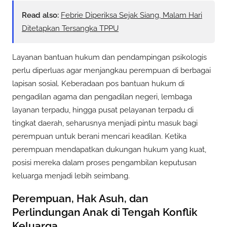
Read also:
Febrie Diperiksa Sejak Siang, Malam Hari
Ditetapkan Tersangka TPPU
Layanan bantuan hukum dan pendampingan psikologis
perlu diperluas agar menjangkau perempuan di berbagai
lapisan sosial. Keberadaan pos bantuan hukum di
pengadilan agama dan pengadilan negeri, lembaga
layanan terpadu, hingga pusat pelayanan terpadu di
tingkat daerah, seharusnya menjadi pintu masuk bagi
perempuan untuk berani mencari keadilan. Ketika
perempuan mendapatkan dukungan hukum yang kuat,
posisi mereka dalam proses pengambilan keputusan
keluarga menjadi lebih seimbang.
Perempuan, Hak Asuh, dan
Perlindungan Anak di Tengah Konflik
Keluarga