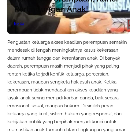
Perlindungan Anak!
Berita
Penguatan keluarga akses keadilan perempuan semakin
mendesak di tengah meningkatnya kasus kekerasan
dalam rumah tangga dan kerentanan anak. Di banyak
daerah, perempuan masih menjadi pihak yang paling
rentan ketika terjadi konflik keluarga, perceraian,
kekerasan, maupun sengketa hak asuh anak. Ketika
perempuan tidak mendapatkan akses keadilan yang
layak, anak sering menjadi korban ganda, baik secara
emosional, sosial, maupun hukum. Di sinilah peran
keluarga yang kuat, sistem hukum yang responsif, dan
kebijakan publik yang berpihak menjadi kunci untuk
memastikan anak tumbuh dalam lingkungan yang aman.