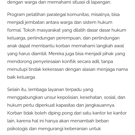
dengan warga dan memahami situasi di lapangan.
Program pelatihan paralegal komunitas, misalnya, bisa
menjadi jembatan antara warga dan sistem hukum
formal. Tokoh masyarakat yang dilatih dasar dasar hukum
keluarga, perlindungan perempuan, dan perlindungan
anak dapat membantu korban memahami langkah awal
yang harus diambil. Mereka juga bisa menjadi pihak yang
mendorong penyelesaian konflik secara adil, tanpa
menutupi tindak kekerasan dengan alasan menjaga nama
baik keluarga.
Selain itu, lembaga layanan terpadu yang
menggabungkan unsur kepolisian, kesehatan, sosial, dan
hukum perlu diperkuat kapasitas dan jangkauannya.
Korban tidak boleh diping pong dari satu kantor ke kantor
lain, karena hal ini hanya akan menambah beban
psikologis dan mengurangi keberanian untuk