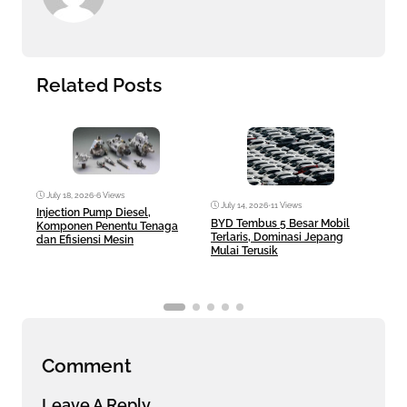
Related Posts
July 18, 2026
•
6 Views
July 14, 2026
•
11 Views
Jul
Injection Pump Diesel,
BYD Tembus 5 Besar Mobil
Hilu
Komponen Penentu Tenaga
Terlaris, Dominasi Jepang
Dies
dan Efisiensi Mesin
Mulai Terusik
Bera
Comment
Leave A Reply