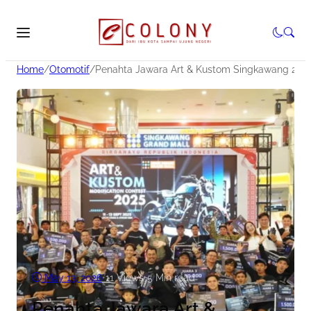
Home
/
Otomotif
/
Penahta Jawara Art & Kustom Singkawang 202
May 13, 2026
•
11
Views
•
5 Min read
Penahta Jawara Art &