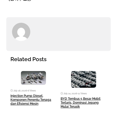
Related Posts
July 18, 2026
•
6 Views
July 14, 2026
•
11 Views
Jul
Injection Pump Diesel,
BYD Tembus 5 Besar Mobil
Hilu
Komponen Penentu Tenaga
Terlaris, Dominasi Jepang
Dies
dan Efisiensi Mesin
Mulai Terusik
Bera