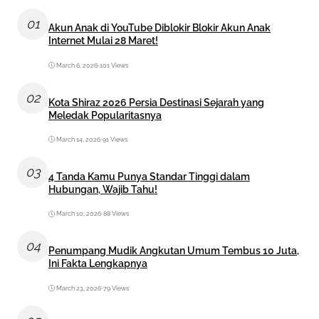
01
Akun Anak di YouTube Diblokir Blokir Akun Anak
Internet Mulai 28 Maret!
March 6, 2026
•
101 Views
02
Kota Shiraz 2026 Persia Destinasi Sejarah yang
Meledak Popularitasnya
March 14, 2026
•
91 Views
03
4 Tanda Kamu Punya Standar Tinggi dalam
Hubungan, Wajib Tahu!
March 10, 2026
•
88 Views
04
Penumpang Mudik Angkutan Umum Tembus 10 Juta,
Ini Fakta Lengkapnya
March 23, 2026
•
79 Views