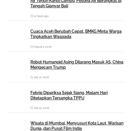
Air Terjun Kanto Lampo, Pesona Air Bertingkat di
Tengah Gianyar Bali
12 hours ago
Cuaca Aceh Berubah Cepat, BMKG Minta Warga
Tingkatkan Waspada
August 4, 2026
Robot Humanoid Asing Dilarang Masuk AS, China
Mengecam Trump
July 31, 2026
Febrie Diperiksa Sejak Siang, Malam Hari
Ditetapkan Tersangka TPPU
July 25, 2026
Wisata di Mumbai, Menyusuri Kota Laut, Warisan
Dunia, dan Pusat Film India