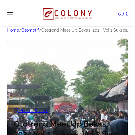
Home
/
Otomotif
/
Ototrend Meet Up Bekasi 2024 Vol.1 Sukses, Vol
March 18, 2026
•
10
Views
•
7 Min read
Ototrend Meet Up Bekasi
2024 Vol.1 Sukses, Vol.2 Siap