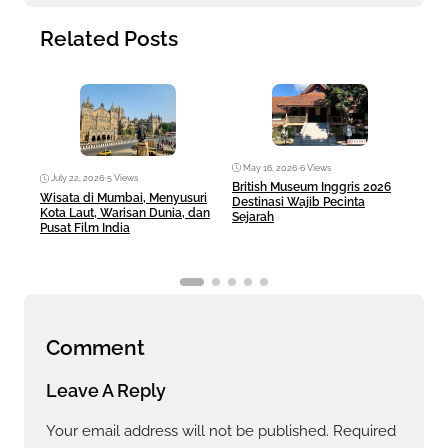
Related Posts
May 16, 2026
•
6 Views
Ma
July 22, 2026
•
5 Views
British Museum Inggris 2026
Pul
Wisata di Mumbai, Menyusuri
Destinasi Wajib Pecinta
Sej
Kota Laut, Warisan Dunia, dan
Sejarah
Pusat Film India
Comment
Leave A Reply
Your email address will not be published.
Required