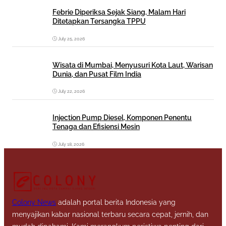
Febrie Diperiksa Sejak Siang, Malam Hari
Ditetapkan Tersangka TPPU
July 25, 2026
Wisata di Mumbai, Menyusuri Kota Laut, Warisan
Dunia, dan Pusat Film India
July 22, 2026
Injection Pump Diesel, Komponen Penentu
Tenaga dan Efisiensi Mesin
July 18, 2026
Colony News
adalah portal berita Indonesia yang
menyajikan kabar nasional terbaru secara cepat, jernih, dan