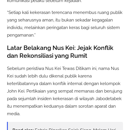
komunikasi pelaku sebelum kejadian.
“Setiap kali kekerasan terencana menembus ruang publik
yang seharusnya aman, itu bukan sekadar kegagalan
individu, melainkan peringatan keras bagi seluruh sistem
pengamanan.”
Latar Belakang Nus Kei: Jejak Konflik
dan Rekonsiliasi yang Rumit
Sebelum peristiwa Nus Kei Tewas Ditikam ini, nama Nus
Kei sudah lebih dulu dikenal publik karena
keterlibatannya dalam konflik internal dengan kelompok
John Kei. Pertikaian yang sempat memanas dan berujung
pada sejumlah insiden kekerasan di wilayah Jabodetabek
itu menempatkan keduanya dalam sorotan aparat dan
media.