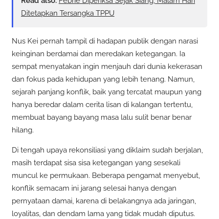
Read also:
Febrie Diperiksa Sejak Siang, Malam Hari
Ditetapkan Tersangka TPPU
Nus Kei pernah tampil di hadapan publik dengan narasi
keinginan berdamai dan meredakan ketegangan. Ia
sempat menyatakan ingin menjauh dari dunia kekerasan
dan fokus pada kehidupan yang lebih tenang. Namun,
sejarah panjang konflik, baik yang tercatat maupun yang
hanya beredar dalam cerita lisan di kalangan tertentu,
membuat bayang bayang masa lalu sulit benar benar
hilang.
Di tengah upaya rekonsiliasi yang diklaim sudah berjalan,
masih terdapat sisa sisa ketegangan yang sesekali
muncul ke permukaan. Beberapa pengamat menyebut,
konflik semacam ini jarang selesai hanya dengan
pernyataan damai, karena di belakangnya ada jaringan,
loyalitas, dan dendam lama yang tidak mudah diputus.