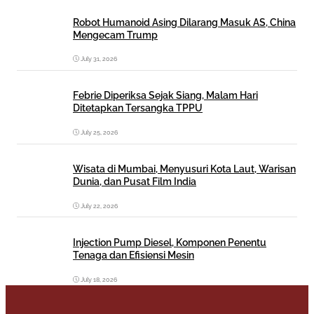
Robot Humanoid Asing Dilarang Masuk AS, China
Mengecam Trump
July 31, 2026
Febrie Diperiksa Sejak Siang, Malam Hari
Ditetapkan Tersangka TPPU
July 25, 2026
Wisata di Mumbai, Menyusuri Kota Laut, Warisan
Dunia, dan Pusat Film India
July 22, 2026
Injection Pump Diesel, Komponen Penentu
Tenaga dan Efisiensi Mesin
July 18, 2026