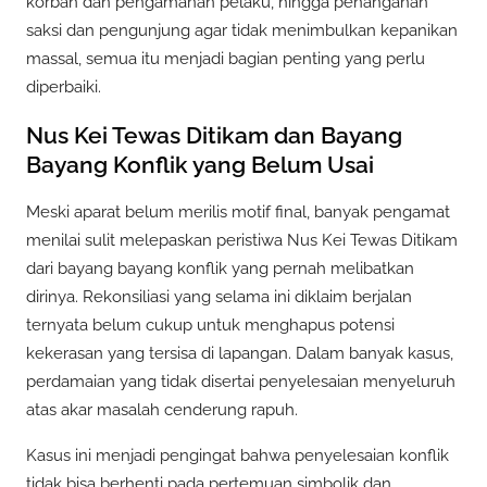
korban dan pengamanan pelaku, hingga penanganan
saksi dan pengunjung agar tidak menimbulkan kepanikan
massal, semua itu menjadi bagian penting yang perlu
diperbaiki.
Nus Kei Tewas Ditikam dan Bayang
Bayang Konflik yang Belum Usai
Meski aparat belum merilis motif final, banyak pengamat
menilai sulit melepaskan peristiwa Nus Kei Tewas Ditikam
dari bayang bayang konflik yang pernah melibatkan
dirinya. Rekonsiliasi yang selama ini diklaim berjalan
ternyata belum cukup untuk menghapus potensi
kekerasan yang tersisa di lapangan. Dalam banyak kasus,
perdamaian yang tidak disertai penyelesaian menyeluruh
atas akar masalah cenderung rapuh.
Kasus ini menjadi pengingat bahwa penyelesaian konflik
tidak bisa berhenti pada pertemuan simbolik dan