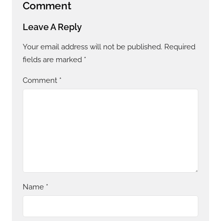
Comment
Leave A Reply
Your email address will not be published.
Required
fields are marked
*
Comment
*
Name
*