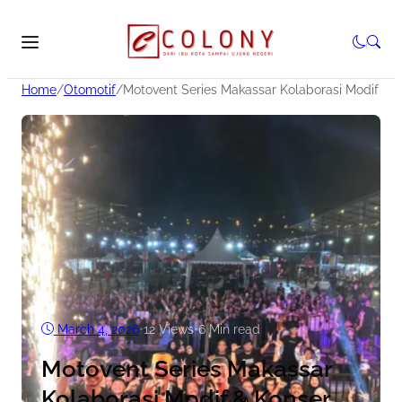
Home
/
Otomotif
/
Motovent Series Makassar Kolaborasi Modif & K
March 4, 2026
•
12
Views
•
6 Min read
Motovent Series Makassar
Kolaborasi Modif & Konser