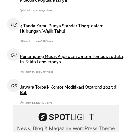
Meledak Popularitasnya
March 14, 2026
•
91 Views
03
4 Tanda Kamu Punya Standar Tinggi dalam
Hubungan, Wajib Tahu!
March 10, 2026
•
88 Views
04
Penumpang Mudik Angkutan Umum Tembus 10 Juta,
Ini Fakta Lengkapnya
March 23, 2026
•
77 Views
05
Jawara Terbaik Kontes Modifikasi Ototrend 2025 di
Bali
March 4, 2026
•
66 Views