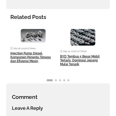
Related Posts
July 18, 2026
•
6 Views
July 14, 2026
•
10 Views
Jul
Injection Pump Diesel,
BYD Tembus 5 Besar Mobil
Hilu
Komponen Penentu Tenaga
Terlaris, Dominasi Jepang
Dies
dan Efisiensi Mesin
Mulai Terusik
Bera
Comment
Leave A Reply