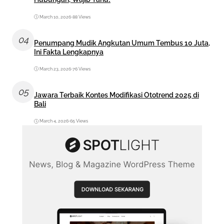
March 10, 2026
•
88 Views
04
Penumpang Mudik Angkutan Umum Tembus 10 Juta,
Ini Fakta Lengkapnya
March 23, 2026
•
76 Views
05
Jawara Terbaik Kontes Modifikasi Ototrend 2025 di
Bali
March 4, 2026
•
65 Views