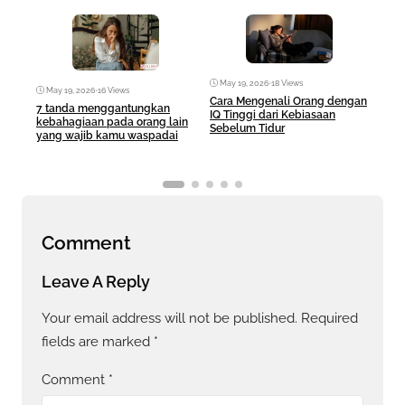
May 19, 2026
•
18 Views
May 19, 2026
•
16 Views
Ma
Cara Mengenali Orang dengan
7 tanda menggantungkan
Duga
IQ Tinggi dari Kebiasaan
kebahagiaan pada orang lain
Putr
Sebelum Tidur
yang wajib kamu waspadai
Kro
Comment
Leave A Reply
Your email address will not be published.
Required
fields are marked
*
Comment
*