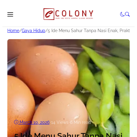
Home
/
Gaya Hidup
/
5 Ide Menu Sahur Tanpa Nasi Enak, Praktis, B
March 10, 2026
•
14
Views
•
6 Min read
5 Ide Menu Sahur Tanpa Nasi