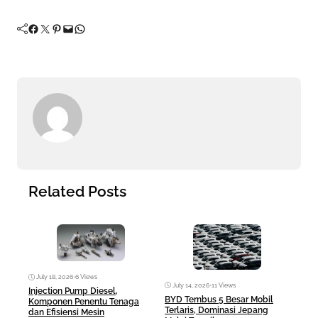
Facebook
Twitter
Pinterest
Mail
WhatsApp
Related Posts
July 18, 2026
•
6 Views
July 14, 2026
•
11 Views
Jul
Injection Pump Diesel,
BYD Tembus 5 Besar Mobil
Hilu
Komponen Penentu Tenaga
Terlaris, Dominasi Jepang
Dies
dan Efisiensi Mesin