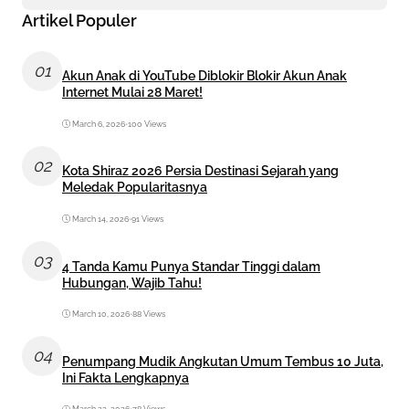
Artikel Populer
01
Akun Anak di YouTube Diblokir Blokir Akun Anak
Internet Mulai 28 Maret!
March 6, 2026
•
100 Views
02
Kota Shiraz 2026 Persia Destinasi Sejarah yang
Meledak Popularitasnya
March 14, 2026
•
91 Views
03
4 Tanda Kamu Punya Standar Tinggi dalam
Hubungan, Wajib Tahu!
March 10, 2026
•
88 Views
04
Penumpang Mudik Angkutan Umum Tembus 10 Juta,
Ini Fakta Lengkapnya