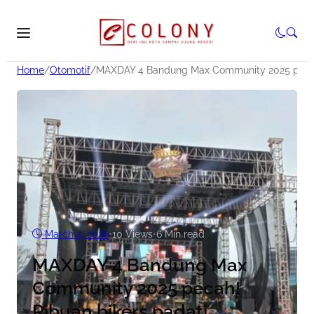
Home
/
Otomotif
/
MAXDAY 4 Bandung Max Community 2025 pecah!
March 4, 2026
•
10
Views
•
6 Min read
MAXDAY 4 Bandung Max
Community 2025 pecah!
Ribuan bikers padati