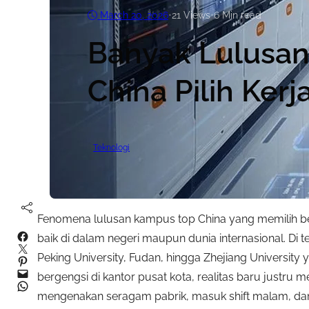
March 20, 2026
•
21
Views
•
6 Min read
Banyak Lulusa
China Pilih Kerj
Teknologi
Fenomena lulusan kampus top China yang memilih beke
Facebook
baik di dalam negeri maupun dunia internasional. Di te
Twitter
Peking University, Fudan, hingga Zhejiang University y
Pinterest
Mail
bergengsi di kantor pusat kota, realitas baru justru
WhatsApp
mengenakan seragam pabrik, masuk shift malam, dan b