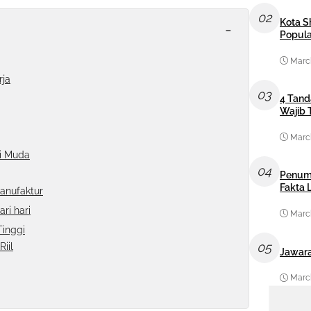
02
Kota S
-
Popula
March
rja
03
4 Tand
Wajib 
March
i Muda
04
Penum
Fakta
anufaktur
ri hari
March
Tinggi
05
iil
Jawara
March