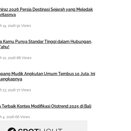
hiraz 2026 Persia Destinasi Sejarah yang Meledak
ritasnya
 14, 2026
•
91 Views
a Kamu Punya Standar Tinggi dalam Hubungan,
Tahu!
 10, 2026
•
88 Views
pang Mudik Angkutan Umum Tembus 10 Juta, Ini
 Lengkapnya
 23, 2026
•
77 Views
 Terbaik Kontes Modifikasi Ototrend 2025 di Bali
 4, 2026
•
66 Views