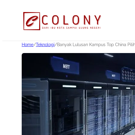
Home
/
Teknologi
/
Banyak Lulusan Kampus Top China Pilih