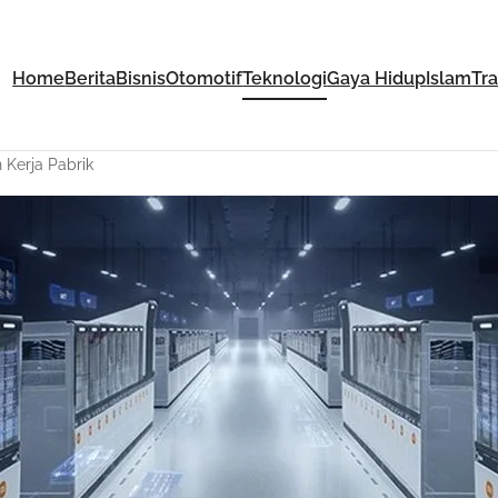
Home
Berita
Bisnis
Otomotif
Teknologi
Gaya Hidup
Islam
Tr
 Kerja Pabrik