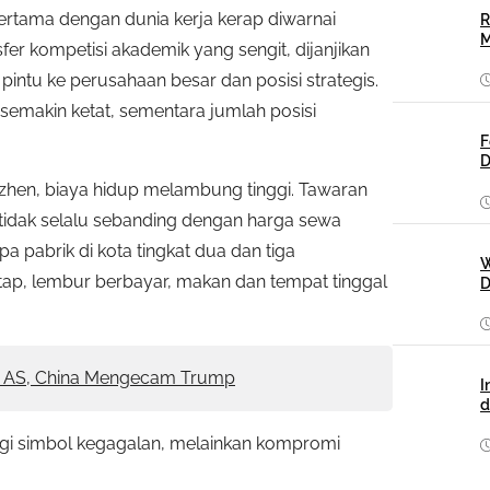
rtama dengan dunia kerja kerap diwarnai
R
M
er kompetisi akademik yang sengit, dijanjikan
intu ke perusahaan besar dan posisi strategis.
 semakin ketat, sementara jumlah posisi
F
D
enzhen, biaya hidup melambung tinggi. Tawaran
al tidak selalu sebanding dengan harga sewa
 pabrik di kota tingkat dua dan tiga
W
etap, lembur berbayar, makan dan tempat tinggal
D
k AS, China Mengecam Trump
I
d
lagi simbol kegagalan, melainkan kompromi