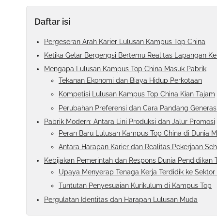
Daftar isi
Pergeseran Arah Karier Lulusan Kampus Top China
Ketika Gelar Bergengsi Bertemu Realitas Lapangan Ke
Mengapa Lulusan Kampus Top China Masuk Pabrik
Tekanan Ekonomi dan Biaya Hidup Perkotaan
Kompetisi Lulusan Kampus Top China Kian Tajam
Perubahan Preferensi dan Cara Pandang Generas
Pabrik Modern: Antara Lini Produksi dan Jalur Promosi
Peran Baru Lulusan Kampus Top China di Dunia M
Antara Harapan Karier dan Realitas Pekerjaan Seha
Kebijakan Pemerintah dan Respons Dunia Pendidikan 
Upaya Menyerap Tenaga Kerja Terdidik ke Sektor R
Tuntutan Penyesuaian Kurikulum di Kampus Top
Pergulatan Identitas dan Harapan Lulusan Muda