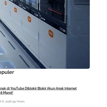
opuler
nak di YouTube Diblokir Blokir Akun Anak Internet
28 Maret!
 6, 2026
•
99 Views