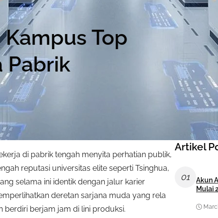
n Kampus Top
a Pabrik
Artikel P
rja di pabrik tengah menyita perhatian publik,
ngah reputasi universitas elite seperti Tsinghua,
01
Akun A
ang selama ini identik dengan jalur karier
Mulai 
 memperlihatkan deretan sarjana muda yang rela
March
erdiri berjam jam di lini produksi.