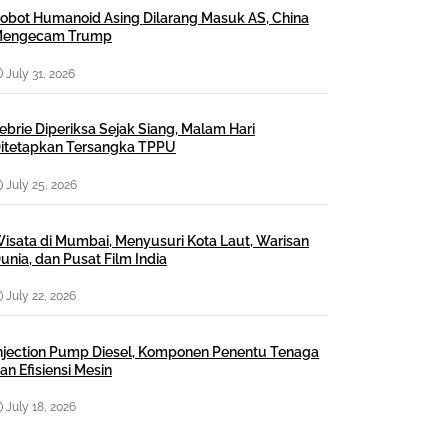
obot Humanoid Asing Dilarang Masuk AS, China
engecam Trump
July 31, 2026
ebrie Diperiksa Sejak Siang, Malam Hari
itetapkan Tersangka TPPU
July 25, 2026
isata di Mumbai, Menyusuri Kota Laut, Warisan
unia, dan Pusat Film India
July 22, 2026
njection Pump Diesel, Komponen Penentu Tenaga
an Efisiensi Mesin
July 18, 2026