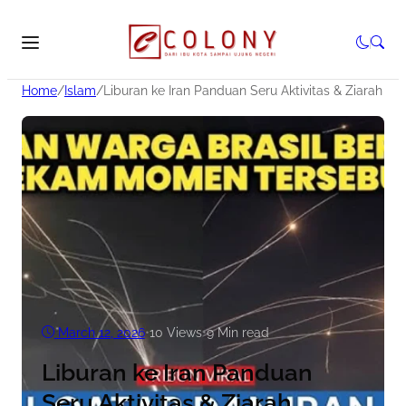
Home
/
Islam
/
Liburan ke Iran Panduan Seru Aktivitas & Ziarah H
March 12, 2026
•
10
Views
•
9 Min read
Liburan ke Iran Panduan
Seru Aktivitas & Ziarah