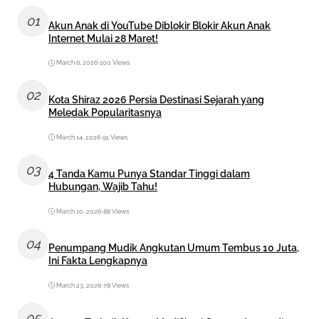
01
Akun Anak di YouTube Diblokir Blokir Akun Anak
Internet Mulai 28 Maret!
March 6, 2026
•
100 Views
02
Kota Shiraz 2026 Persia Destinasi Sejarah yang
Meledak Popularitasnya
March 14, 2026
•
91 Views
03
4 Tanda Kamu Punya Standar Tinggi dalam
Hubungan, Wajib Tahu!
March 10, 2026
•
88 Views
04
Penumpang Mudik Angkutan Umum Tembus 10 Juta,
Ini Fakta Lengkapnya
March 23, 2026
•
78 Views
05