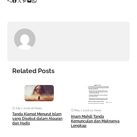
Facebook
Twitter
Pinterest
Mail
WhatsApp
Related Posts
July 1, 2026
•
18 Views
May 7, 2026
•
22 Views
Ma
Tanda Kiamat Menurut Islam
Imam Mahdi Tanda
Fez 
yang Disebut dalam Alquran
Kemunculan dan Maknanya
Sera
dan Hadis
Lengkap
Hid