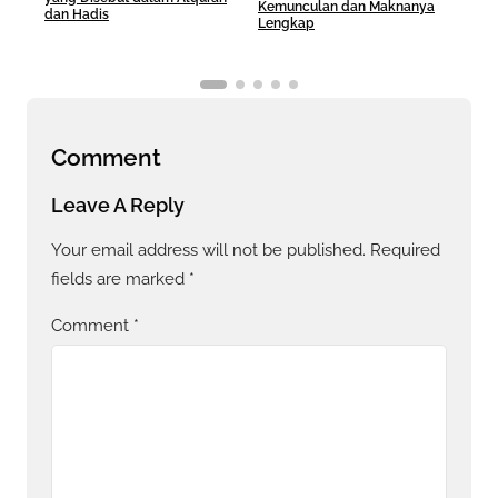
Kemunculan dan Maknanya
Sera
dan Hadis
Lengkap
Hid
Comment
Leave A Reply
Your email address will not be published.
Required
fields are marked
*
Comment
*