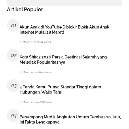
Artikel Populer
01
Akun Anak di YouTube Diblokir Blokir Akun Anak
Internet Mulai 28 Maret!
March 6, 2026
•
97 Views
02
Kota Shiraz 2026 Persia Destinasi Sejarah yang
Meledak Popularitasnya
March 14, 2026
•
91 Views
03
4 Tanda Kamu Punya Standar Tinggi dalam
Hubungan, Wajib Tahu!
March 10, 2026
•
88 Views
04
Penumpang Mudik Angkutan Umum Tembus 10 Juta,
Ini Fakta Lengkapnya