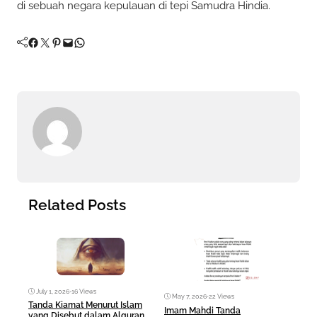
di sebuah negara kepulauan di tepi Samudra Hindia.
Facebook
Twitter
Pinterest
Mail
WhatsApp
Related Posts
July 1, 2026
•
16 Views
May 7, 2026
•
22 Views
Ma
Tanda Kiamat Menurut Islam
Imam Mahdi Tanda
Fez 
yang Disebut dalam Alquran