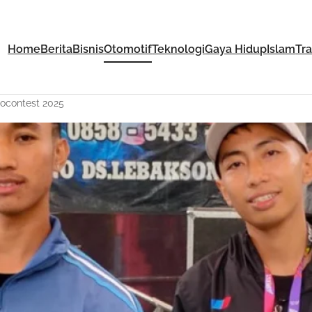
Home
Berita
Bisnis
Otomotif
Teknologi
Gaya Hidup
Islam
Tr
ocontest 2025