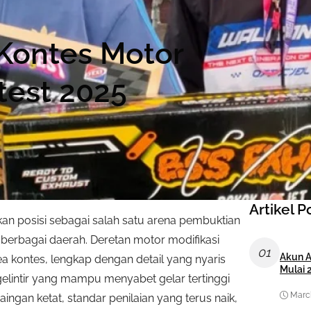
 Kontes Motor
est 2025
Artikel P
n posisi sebagai salah satu arena pembuktian
 berbagai daerah. Deretan motor modifikasi
01
Akun A
 kontes, lengkap dengan detail yang nyaris
Mulai 
egelintir yang mampu menyabet gelar tertinggi
March
ngan ketat, standar penilaian yang terus naik,