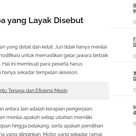
R
M
pa yang Layak Disebut
F
D
n yang detail dan ketat. Juri tidak hanya menilai
modifikasi untuk memastikan gelar jawara terbaik
. Hal ini membuat para peserta harus
hanya sekadar tempelan aksesori.
W
D
tu Tenaga dan Efisiensi Mesin
I
 antara lain adalah kerapian pengerjaan,
d
akan menilai apakah setiap ubahan memiliki
epan hingga belakang, serta apakah pemilihan
ma yang diinginkan. Motor yang sekadar ramai