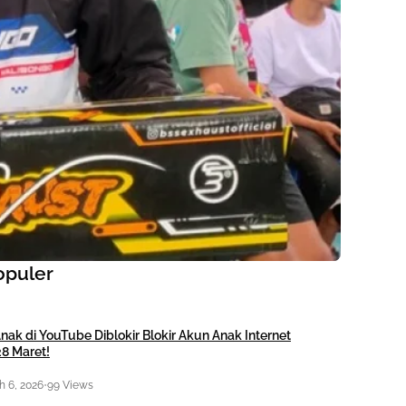
opuler
nak di YouTube Diblokir Blokir Akun Anak Internet
28 Maret!
 6, 2026
•
99 Views