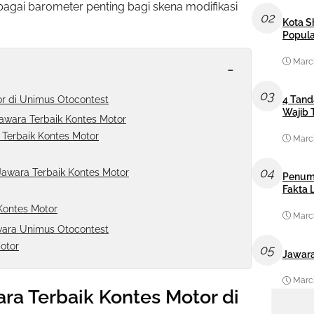
sebagai barometer penting bagi skena modifikasi
02
Kota S
Popula
March
-
03
r di Unimus Otocontest
4 Tand
Wajib 
Jawara Terbaik Kontes Motor
 Terbaik Kontes Motor
March
04
Jawara Terbaik Kontes Motor
Penum
Fakta
Kontes Motor
March
ara Unimus Otocontest
otor
05
Jawara
March
ra Terbaik Kontes Motor di