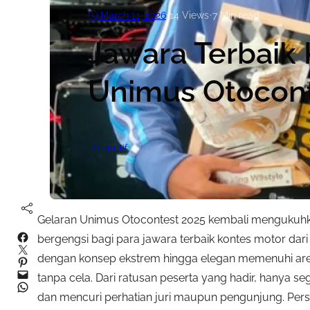
March 11, 2026
•
14
Views
•
7 Min read
Jawara Terbaik
Unimus Otocont
Otomotif
Gelaran Unimus Otocontest 2025 kembali mengukuhka
Facebook
bergengsi bagi para jawara terbaik kontes motor dari
Twitter
dengan konsep ekstrem hingga elegan memenuhi area
Pinterest
Mail
tanpa cela. Dari ratusan peserta yang hadir, hanya s
WhatsApp
dan mencuri perhatian juri maupun pengunjung. Persai