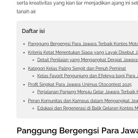
serta kreativitas yang kian liar menjadikan ajang ini 
tanah air.
Daftar isi
Panggung Bergengsi Para Jawara Terbaik Kontes Moto
Kriteria Ketat Menentukan Siapa yang Layak Disebut 
Detail Penilaian yang Mengangkat Derajat Jawara
Kategori Kelas Paling Sengit dan Penuh Peminat
Kelas Favorit Pengunjung dan Efeknya bagi Para 
Profil Singkat Para Jawara Unimus Otocontest 2025
Perjalanan Panjang Menuju Gelar Jawara Terbaik 
Peran Komunitas dan Kampus dalam Mengangkat Jaw
Edukasi dan Regenerasi di Balik Gelaran Kontes M
Panggung Bergengsi Para Jawa