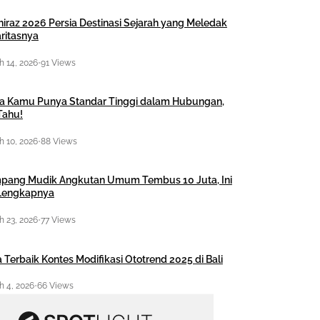
hiraz 2026 Persia Destinasi Sejarah yang Meledak
ritasnya
 14, 2026
•
91 Views
a Kamu Punya Standar Tinggi dalam Hubungan,
Tahu!
 10, 2026
•
88 Views
pang Mudik Angkutan Umum Tembus 10 Juta, Ini
 Lengkapnya
 23, 2026
•
77 Views
 Terbaik Kontes Modifikasi Ototrend 2025 di Bali
 4, 2026
•
66 Views