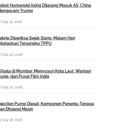
obot Humanoid Asing Dilarang Masuk AS, China
engecam Trump
July 31, 2026
ebrie Diperiksa Sejak Siang, Malam Hari
itetapkan Tersangka TPPU
July 25, 2026
isata di Mumbai, Menyusuri Kota Laut, Warisan
unia, dan Pusat Film India
July 22, 2026
njection Pump Diesel, Komponen Penentu Tenaga
an Efisiensi Mesin
July 18, 2026