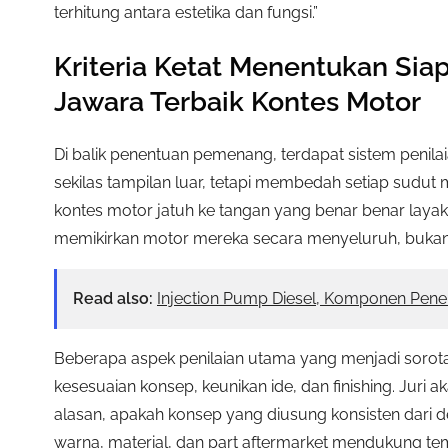
terhitung antara estetika dan fungsi.”
Kriteria Ketat Menentukan Sia
Jawara Terbaik Kontes Motor
Di balik penentuan pemenang, terdapat sistem penilaia
sekilas tampilan luar, tetapi membedah setiap sudut 
kontes motor jatuh ke tangan yang benar benar layak
memikirkan motor mereka secara menyeluruh, bukan 
Read also:
Injection Pump Diesel, Komponen Penen
Beberapa aspek penilaian utama yang menjadi sorotan
kesesuaian konsep, keunikan ide, dan finishing. Juri 
alasan, apakah konsep yang diusung konsisten dari d
warna, material, dan part aftermarket mendukung te