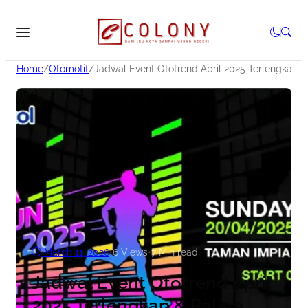
Home
/
Otomotif
/
Jadwal Event Ototrend April 2025 Terlengkap &
March 11, 2026
•
6
Views
•
7 Min read
Jadwal Event Ototrend April
2025 Terlengkap & Paling