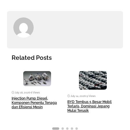
Related Posts
July 18, 2026
•
6 Views
July 14, 2026
•
9 Views
Jul
Injection Pump Diesel,
BYD Tembus 5 Besar Mobil
Hilu
Komponen Penentu Tenaga
Terlaris, Dominasi Jepang
Dies
dan Efisiensi Mesin
Mulai Terusik
Bera