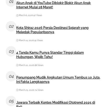
01
Akun Anak di YouTube Diblokir Blokir Akun Anak
Internet Mulai 28 Maret!
March 6, 2026
•
97 Views
02
Kota Shiraz 2026 Persia Destinasi Sejarah yang
Meledak Popularitasnya
March 14, 2026
•
91 Views
03
4 Tanda Kamu Punya Standar Tinggi dalam
Hubungan, Wajib Tahu!
March 10, 2026
•
88 Views
04
Penumpang Mudik Angkutan Umum Tembus 10 Juta,
Ini Fakta Lengkapnya
March 23, 2026
•
74 Views
05
Jawara Terbaik Kontes Modifikasi Ototrend 2025 di
Bali