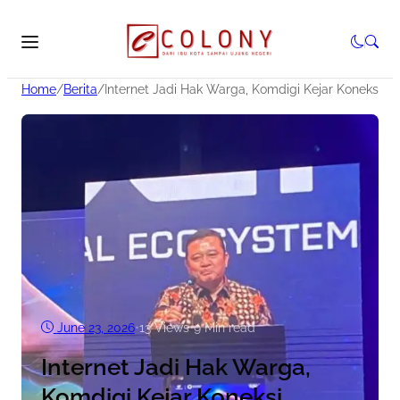
Home
/
Berita
/
Internet Jadi Hak Warga, Komdigi Kejar Koneksi M
June 23, 2026
•
13
Views
•
9 Min read
Internet Jadi Hak Warga,
Komdigi Kejar Koneksi