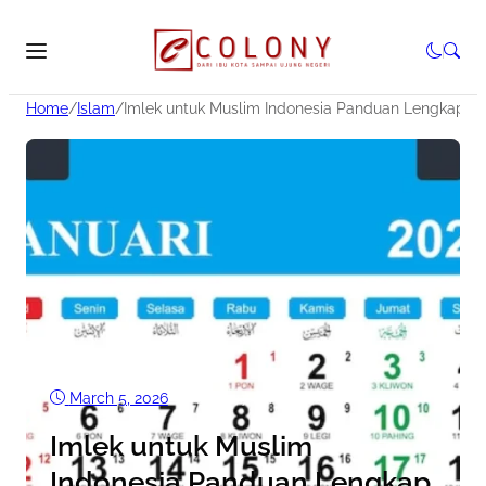
Home
/
Islam
/
Imlek untuk Muslim Indonesia Panduan Lengkap 
March 5, 2026
•
19
Views
•
7 Min read
Imlek untuk Muslim
Indonesia Panduan Lengkap