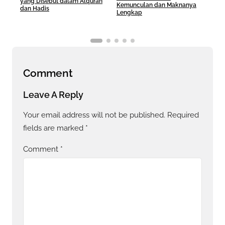
yang Disebut dalam Alquran
Kemunculan dan Maknanya
Sera
dan Hadis
Lengkap
Hid
Comment
Leave A Reply
Your email address will not be published.
Required
fields are marked
*
Comment
*