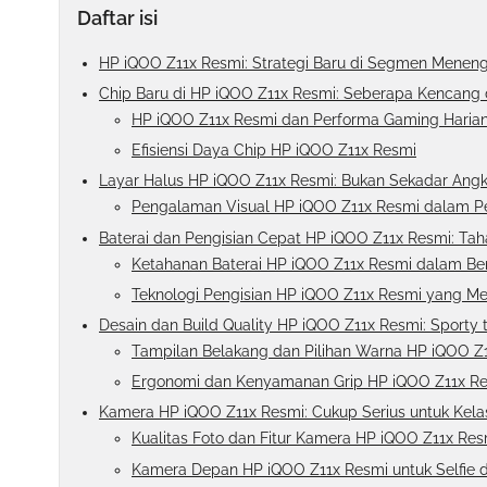
Daftar isi
HP iQOO Z11x Resmi: Strategi Baru di Segmen Menen
Chip Baru di HP iQOO Z11x Resmi: Seberapa Kencang 
HP iQOO Z11x Resmi dan Performa Gaming Haria
Efisiensi Daya Chip HP iQOO Z11x Resmi
Layar Halus HP iQOO Z11x Resmi: Bukan Sekadar Angka
Pengalaman Visual HP iQOO Z11x Resmi dalam Pe
Baterai dan Pengisian Cepat HP iQOO Z11x Resmi: Tah
Ketahanan Baterai HP iQOO Z11x Resmi dalam Be
Teknologi Pengisian HP iQOO Z11x Resmi yang 
Desain dan Build Quality HP iQOO Z11x Resmi: Sporty 
Tampilan Belakang dan Pilihan Warna HP iQOO Z
Ergonomi dan Kenyamanan Grip HP iQOO Z11x R
Kamera HP iQOO Z11x Resmi: Cukup Serius untuk Kel
Kualitas Foto dan Fitur Kamera HP iQOO Z11x Res
Kamera Depan HP iQOO Z11x Resmi untuk Selfie d