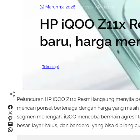
March 13, 2026
•
6
Views
•
7 Min read
HP iQOO Z11x R
baru, harga me
Teknologi
Peluncuran HP iQOO Z11x Resmi langsung menyita pe
Facebook
mencari ponsel bertenaga dengan harga yang masih r
Twitter
segmen menengah, iQOO mencoba bermain agresif le
Pinterest
Mail
besar, layar halus, dan banderol yang bisa dibilang c
WhatsApp