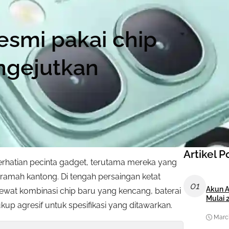
esmi pakai chip
ngejutkan
Artikel P
rhatian pecinta gadget, terutama mereka yang
amah kantong. Di tengah persaingan ketat
01
Akun A
wat kombinasi chip baru yang kencang, baterai
Mulai 
ukup agresif untuk spesifikasi yang ditawarkan.
March