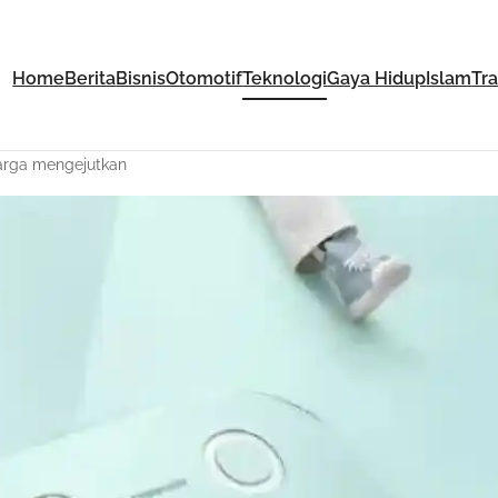
Home
Berita
Bisnis
Otomotif
Teknologi
Gaya Hidup
Islam
Tr
harga mengejutkan