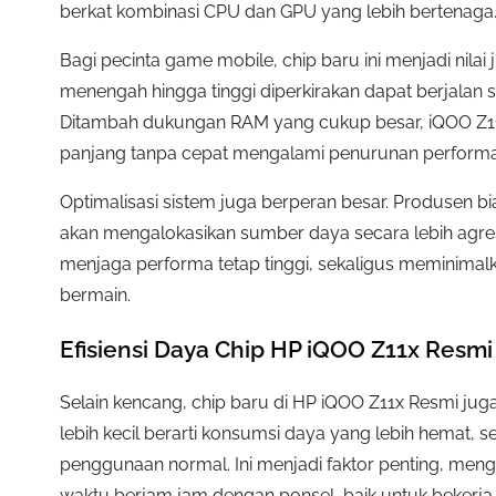
berkat kombinasi CPU dan GPU yang lebih bertenaga
Bagi pecinta game mobile, chip baru ini menjadi nilai
menengah hingga tinggi diperkirakan dapat berjalan s
Ditambah dukungan RAM yang cukup besar, iQOO Z11x
panjang tanpa cepat mengalami penurunan performa ak
Optimalisasi sistem juga berperan besar. Produsen
akan mengalokasikan sumber daya secara lebih agresi
menjaga performa tetap tinggi, sekaligus meminimalk
bermain.
Efisiensi Daya Chip HP iQOO Z11x Resmi
Selain kencang, chip baru di HP iQOO Z11x Resmi jug
lebih kecil berarti konsumsi daya yang lebih hemat, 
penggunaan normal. Ini menjadi faktor penting, men
waktu berjam jam dengan ponsel, baik untuk bekerj