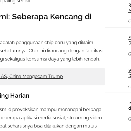
ling sedikit.”
R
M
smi: Seberapa Kencang di
F
i adalah penggunaan chip baru yang diklaim
D
ebelumnya. Chip ini dirancang dengan fabrikasi
ggi sekaligus konsumsi daya yang lebih rendah.
W
D
k AS, China Mengecam Trump
ing Harian
I
d
esmi diproyeksikan mampu menangani berbagai
beberapa aplikasi media sosial, streaming video
cepat seharusnya bisa dilakukan dengan mulus