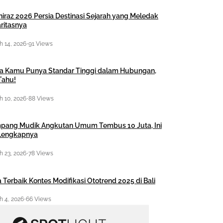
hiraz 2026 Persia Destinasi Sejarah yang Meledak
ritasnya
 14, 2026
•
91 Views
a Kamu Punya Standar Tinggi dalam Hubungan,
Tahu!
 10, 2026
•
88 Views
pang Mudik Angkutan Umum Tembus 10 Juta, Ini
 Lengkapnya
 23, 2026
•
78 Views
 Terbaik Kontes Modifikasi Ototrend 2025 di Bali
 4, 2026
•
66 Views