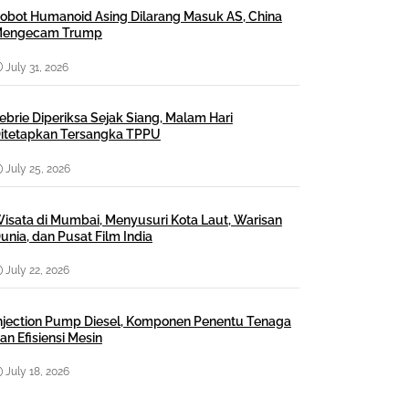
obot Humanoid Asing Dilarang Masuk AS, China
engecam Trump
July 31, 2026
ebrie Diperiksa Sejak Siang, Malam Hari
itetapkan Tersangka TPPU
July 25, 2026
isata di Mumbai, Menyusuri Kota Laut, Warisan
unia, dan Pusat Film India
July 22, 2026
njection Pump Diesel, Komponen Penentu Tenaga
an Efisiensi Mesin
July 18, 2026