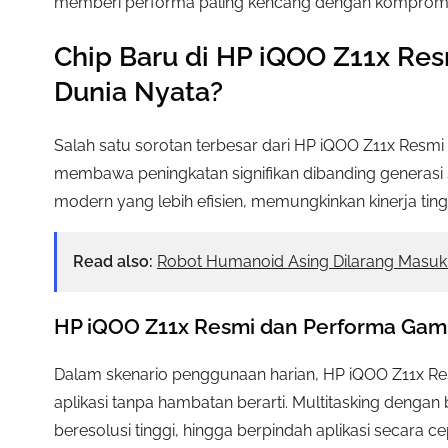
memberi performa paling kencang dengan kompromi pa
Chip Baru di HP iQOO Z11x Re
Dunia Nyata?
Salah satu sorotan terbesar dari HP iQOO Z11x Resm
membawa peningkatan signifikan dibanding generasi s
modern yang lebih efisien, memungkinkan kinerja tin
Read also:
Robot Humanoid Asing Dilarang Masu
HP iQOO Z11x Resmi dan Performa Gam
Dalam skenario penggunaan harian, HP iQOO Z11x R
aplikasi tanpa hambatan berarti. Multitasking dengan 
beresolusi tinggi, hingga berpindah aplikasi secara 