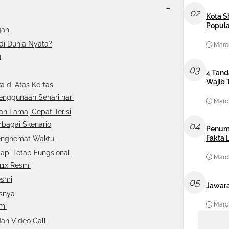
-
02
Kota S
Popula
gah
di Dunia Nyata?
March
n
03
4 Tand
Wajib 
 di Atas Kertas
nggunaan Sehari hari
March
an Lama, Cepat Terisi
rbagai Skenario
04
Penum
Fakta
Menghemat Waktu
tapi Tetap Fungsional
March
11x Resmi
esmi
05
Jawara
asnya
March
mi
an Video Call