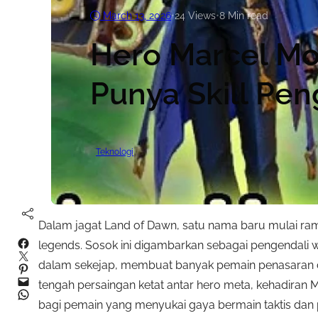
March 13, 2026
•
24
Views
•
8 Min read
Hero Marcel Mo
Punya Skill Pen
Teknologi
Dalam jagat Land of Dawn, satu nama baru mulai ram
Facebook
legends. Sosok ini digambarkan sebagai pengendal
Twitter
dalam sekejap, membuat banyak pemain penasaran d
Pinterest
Mail
tengah persaingan ketat antar hero meta, kehadiran
WhatsApp
bagi pemain yang menyukai gaya bermain taktis dan 