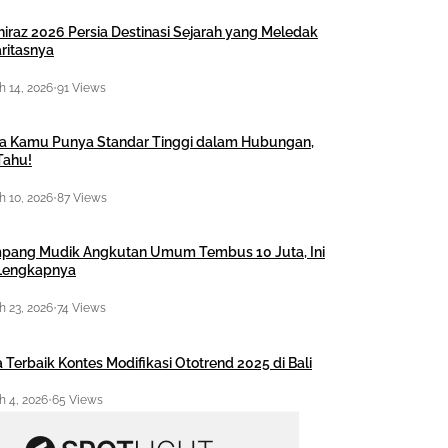
hiraz 2026 Persia Destinasi Sejarah yang Meledak
ritasnya
 14, 2026
•
91 Views
a Kamu Punya Standar Tinggi dalam Hubungan,
Tahu!
 10, 2026
•
87 Views
pang Mudik Angkutan Umum Tembus 10 Juta, Ini
 Lengkapnya
 23, 2026
•
74 Views
 Terbaik Kontes Modifikasi Ototrend 2025 di Bali
 4, 2026
•
65 Views