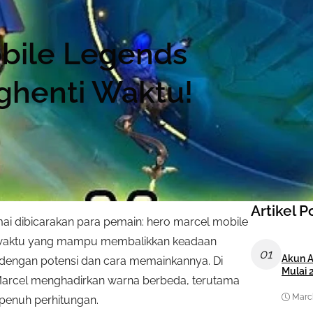
bile Legends
ghenti Waktu!
Artikel P
ai dibicarakan para pemain: hero marcel mobile
i waktu yang mampu membalikkan keadaan
01
Akun A
engan potensi dan cara memainkannya. Di
Mulai 
 Marcel menghadirkan warna berbeda, terutama
March
penuh perhitungan.