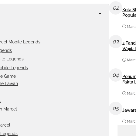
02
Kota S
-
Popula
n
March
03
arcel Mobile Legends
4 Tand
Wajib 
egends
bile Legends
March
obile Legends
04
ate Game
Penum
Fakta
me Lawan
March
s
05
n Marcel
Jawara
March
arcel
e Legends