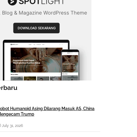
erbaru
obot Humanoid Asing Dilarang Masuk AS, China
engecam Trump
July 31, 2026