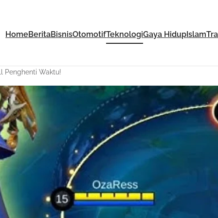
Home
Berita
Bisnis
Otomotif
Teknologi
Gaya Hidup
Islam
Tr
l Penghenti Waktu!