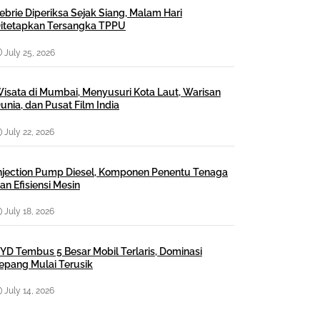
ebrie Diperiksa Sejak Siang, Malam Hari
itetapkan Tersangka TPPU
July 25, 2026
isata di Mumbai, Menyusuri Kota Laut, Warisan
unia, dan Pusat Film India
July 22, 2026
njection Pump Diesel, Komponen Penentu Tenaga
an Efisiensi Mesin
July 18, 2026
YD Tembus 5 Besar Mobil Terlaris, Dominasi
epang Mulai Terusik
July 14, 2026