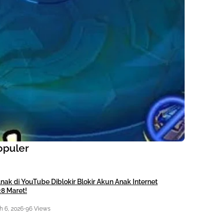
opuler
nak di YouTube Diblokir Blokir Akun Anak Internet
28 Maret!
 6, 2026
•
96 Views