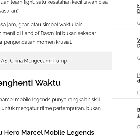
uan team fight, satu kesalahan kecil lawan bisa
F
sasaran.”
D
 jam, gear, atau simbol waktu lain,
menit di Land of Dawn. Ini bukan sekadar
W
tar pengendalian momen krusial.
D
k AS, China Mengecam Trump
I
Penghenti Waktu
d
marcel mobile legends punya rangkaian skill
g untuk mengatur ritme pertempuran, bukan
B
J
ktu Hero Marcel Mobile Legends