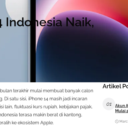
 Indonesia Naik,
Artikel P
 bulan terakhir mulai membuat banyak calon
Di satu sisi, iPhone 14 masih jadi incaran
01
Akun A
ain, fluktuasi kurs rupiah, kebijakan pajak,
Mulai 
donesia terasa makin berat di kantong,
March
ralih ke ekosistem Apple.