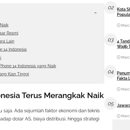
02
Kota S
-
Popula
 Naik
March
sar Resmi
03
4 Tand
ra Lain
Wajib 
 14 Indonesia
i
March
Phone 14 Indonesia yang Naik
04
Penum
ang Kian Tinggi
Fakta
March
nesia Terus Merangkak Naik
05
Jawara
tu saja. Ada sejumlah faktor ekonomi dan teknis
March
hadap dolar AS, biaya distribusi, hingga strategi