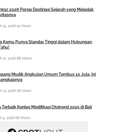
hiraz 2026 Persia Destinasi Sejarah yang Meledak
ritasnya
 14, 2026
•
91 Views
a Kamu Punya Standar Tinggi dalam Hubungan,
Tahu!
 10, 2026
•
88 Views
pang Mudik Angkutan Umum Tembus 10 Juta, Ini
 Lengkapnya
 23, 2026
•
78 Views
 Terbaik Kontes Modifikasi Ototrend 2025 di Bali
 4, 2026
•
66 Views