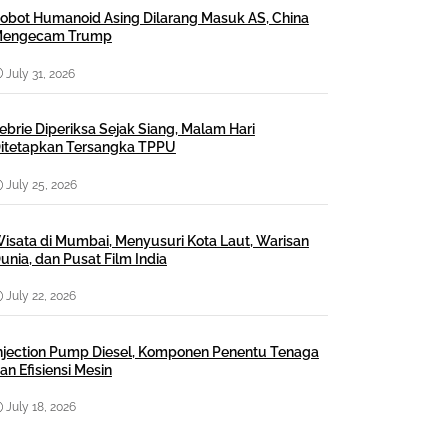
obot Humanoid Asing Dilarang Masuk AS, China
engecam Trump
July 31, 2026
ebrie Diperiksa Sejak Siang, Malam Hari
itetapkan Tersangka TPPU
July 25, 2026
isata di Mumbai, Menyusuri Kota Laut, Warisan
unia, dan Pusat Film India
July 22, 2026
njection Pump Diesel, Komponen Penentu Tenaga
an Efisiensi Mesin
July 18, 2026