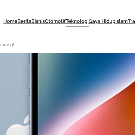
Home
Berita
Bisnis
Otomotif
Teknologi
Gaya Hidup
Islam
Tr
ekarang!