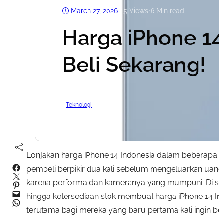
March 27, 2026
•
15
Views
•
6 Min read
Harga iPhone 14
Beli Sekarang!
Teknologi
Lonjakan harga iPhone 14 Indonesia dalam beberapa
Facebook
pembeli berpikir dua kali sebelum mengeluarkan uang. 
Twitter
karena performa dan kameranya yang mumpuni. Di sisi l
Pinterest
Mail
hingga ketersediaan stok membuat harga iPhone 14 In
WhatsApp
terutama bagi mereka yang baru pertama kali ingin be