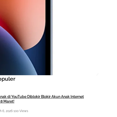
opuler
nak di YouTube Diblokir Blokir Akun Anak Internet
28 Maret!
 6, 2026
•
100 Views